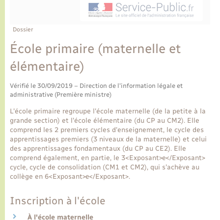
Ecole et cantine scolaire
Tourisme
CIDFF
Travaux - Autorisation d’occupation de l’espace
public
Ambulances
Permis de détention de chien
Transports scolaires
Bulletins d'informations communales
Etat-civil - Papiers - Citoyenneté
Recensement
Enfants – Jeunes
Dossier
Aide à domicile
École primaire (maternelle et
Le personnel municipal
Logement - Urbanisme
Social
élémentaire)
Comment venir à Lyons-la-Forêt
Loisirs
Vérifié le 30/09/2019 – Direction de l'information légale et
administrative (Première ministre)
Plan interactif
Marchés de Lyons-la-Forêt
L'école primaire regroupe l'école maternelle (de la petite à la
grande section) et l'école élémentaire (du CP au CM2). Elle
Présentation de la commune
comprend les 2 premiers cycles d'enseignement, le cycle des
Nouvel habitant
apprentissages premiers (3 niveaux de la maternelle) et celui
des apprentissages fondamentaux (du CP au CE2). Elle
Histoire et patrimoine
comprend également, en partie, le 3<Exposant>e</Exposant>
Numérique et services - accompagnement
cycle, cycle de consolidation (CM1 et CM2), qui s'achève au
collège en 6<Exposant>e</Exposant>.
L’intercommunalité
Organisation d’événement
Inscription à l'école
Seniors
À l'école maternelle