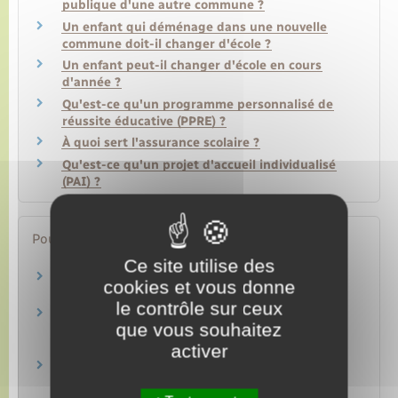
publique d'une autre commune ?
Un enfant qui déménage dans une nouvelle
commune doit-il changer d'école ?
Un enfant peut-il changer d'école en cours
d'année ?
Qu'est-ce qu'un programme personnalisé de
réussite éducative (PPRE) ?
À quoi sert l'assurance scolaire ?
Qu'est-ce qu'un projet d'accueil individualisé
(PAI) ?
Pour en savoir plus
Ce site utilise des
Les rythmes scolaires
cookies et vous donne
Ministère chargé de l'éducation
le contrôle sur ceux
Programme détaillé d'enseignement de l'école
que vous souhaitez
maternelle
Ministère chargé de l'éducation
activer
Exemples de progression des apprentissages à
l'école maternelle