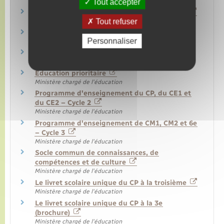
Ministère chargé de l'éducation
Tout accepter
Programmes et horaires à l'école maternelle
Tout refuser
Ministère chargé de l'éducation
La mallette des parents
Personnaliser
Ministère chargé de l'éducation
Liste des fournitures scolaires
Ministère chargé de l'éducation
Éducation prioritaire
Ministère chargé de l'éducation
Programme d'enseignement du CP, du CE1 et
du CE2 – Cycle 2
Ministère chargé de l'éducation
Programme d'enseignement de CM1, CM2 et 6e
– Cycle 3
Ministère chargé de l'éducation
Socle commun de connaissances, de
compétences et de culture
Ministère chargé de l'éducation
Le livret scolaire unique du CP à la troisième
Ministère chargé de l'éducation
Le livret scolaire unique du CP à la 3e
(brochure)
Ministère chargé de l'éducation