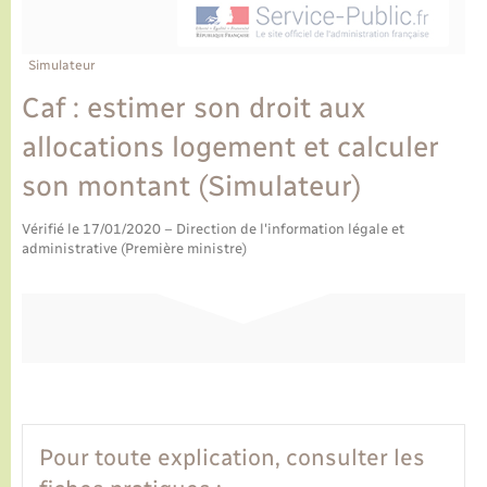
Ecole et cantine scolaire
Tourisme
CIDFF
Travaux - Autorisation d’occupation de l’espace
public
Ambulances
Permis de détention de chien
Transports scolaires
Bulletins d'informations communales
Etat-civil - Papiers - Citoyenneté
Recensement
Enfants – Jeunes
Simulateur
Aide à domicile
Caf : estimer son droit aux
Le personnel municipal
Logement - Urbanisme
Social
allocations logement et calculer
Comment venir à Lyons-la-Forêt
Loisirs
son montant (Simulateur)
Plan interactif
Vérifié le 17/01/2020 – Direction de l'information légale et
Marchés de Lyons-la-Forêt
administrative (Première ministre)
Présentation de la commune
Nouvel habitant
Histoire et patrimoine
Numérique et services - accompagnement
L’intercommunalité
Organisation d’événement
Pour toute explication, consulter les
Seniors