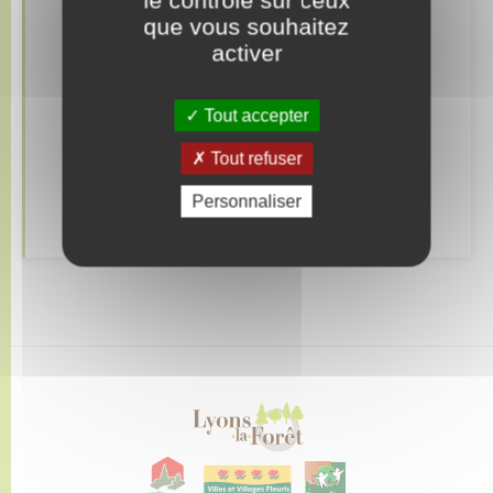
que vous souhaitez
activer
Elections et citoyenneté
Etat civil
Tout accepter
Mariage – PACS
Tout refuser
Personnaliser
Recensement