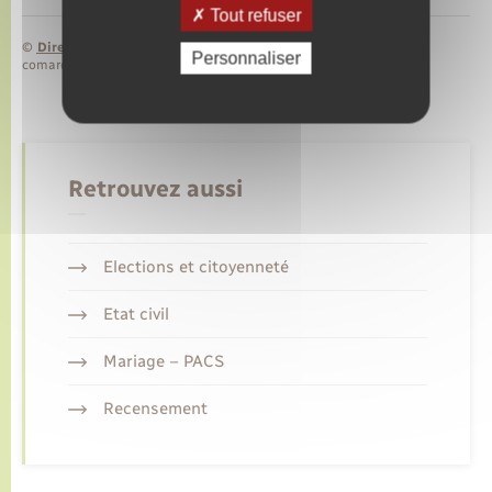
Tout refuser
©
Direction de l’information légale et administrative
Personnaliser
comarquage developpé par
baseo.io
Retrouvez aussi
Elections et citoyenneté
Etat civil
Mariage – PACS
Recensement