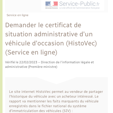
Ecole et cantine scolaire
Tourisme
CIDFF
Travaux - Autorisation d’occupation de l’espace
public
Ambulances
Permis de détention de chien
Transports scolaires
Bulletins d'informations communales
Etat-civil - Papiers - Citoyenneté
Recensement
Enfants – Jeunes
Service en ligne
Aide à domicile
Demander le certificat de
Le personnel municipal
Logement - Urbanisme
Social
situation administrative d'un
Comment venir à Lyons-la-Forêt
Loisirs
véhicule d'occasion (HistoVec)
(Service en ligne)
Plan interactif
Marchés de Lyons-la-Forêt
Vérifié le 22/02/2023 – Direction de l'information légale et
Présentation de la commune
administrative (Première ministre)
Nouvel habitant
Histoire et patrimoine
Numérique et services - accompagnement
Le site internet HistoVec permet au vendeur de partager
L’intercommunalité
l'historique du véhicule avec un acheteur intéressé. Le
Organisation d’événement
rapport va mentionner les faits marquants du véhicule
enregistrés dans le fichier national du système
d'immatriculation des véhicules (SIV) :
Seniors