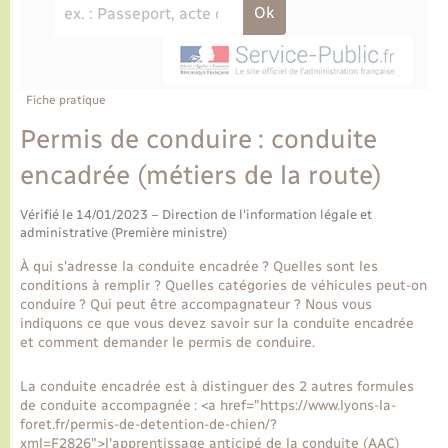
Ecole et cantine scolaire
Tourisme
CIDFF
Travaux - Autorisation d’occupation de l’espace
public
Ambulances
Permis de détention de chien
Transports scolaires
Bulletins d'informations communales
Etat-civil - Papiers - Citoyenneté
Recensement
Enfants – Jeunes
Aide à domicile
Le personnel municipal
Fiche pratique
Logement - Urbanisme
Social
Permis de conduire : conduite
Comment venir à Lyons-la-Forêt
Loisirs
encadrée (métiers de la route)
Plan interactif
Vérifié le 14/01/2023 – Direction de l'information légale et
Marchés de Lyons-la-Forêt
administrative (Première ministre)
Présentation de la commune
À qui s'adresse la conduite encadrée ? Quelles sont les
Nouvel habitant
conditions à remplir ? Quelles catégories de véhicules peut-on
conduire ? Qui peut être accompagnateur ? Nous vous
Histoire et patrimoine
indiquons ce que vous devez savoir sur la conduite encadrée
Numérique et services - accompagnement
et comment demander le permis de conduire.
L’intercommunalité
Organisation d’événement
La conduite encadrée est à distinguer des 2 autres formules
de conduite accompagnée : <a href="https://www.lyons-la-
foret.fr/permis-de-detention-de-chien/?
Seniors
xml=F2826">l'apprentissage anticipé de la conduite (AAC)