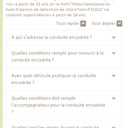
</a> à partir de 15 ans, et <a href="https://www.lyons-la-
foret.fr/permis-de-detention-de-chien/?xml=F21012">la
Transports
conduite supervisée</a> à partir de 18 ans.
Tout replier
Tout déplier
Voirie et espace public
À qui s'adresse la conduite encadrée ?
Quelles conditions remplir pour recourir à la
conduite encadrée ?
Avec quel véhicule pratiquer la conduite
encadrée ?
Quelles conditions doit remplir
l'accompagnateur pour la conduite encadrée
?
Quelles sont les règles durant la conduite