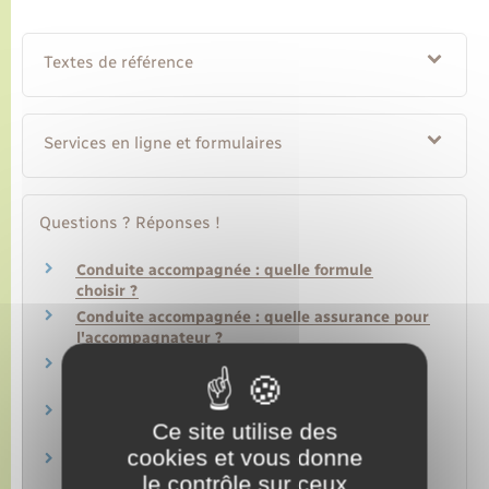
Textes de référence
Services en ligne et formulaires
Questions ? Réponses !
Conduite accompagnée : quelle formule
choisir ?
Conduite accompagnée : quelle assurance pour
l'accompagnateur ?
Qu'est-ce que le permis de conduire
probatoire ?
Demande de permis de conduire : quel
Ce site utilise des
justificatif de domicile ?
cookies et vous donne
Demande en ligne de permis de conduire :
le contrôle sur ceux
comment être aidé dans la démarche ?