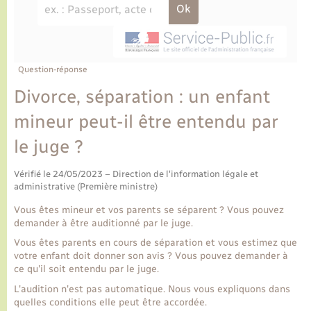
Ecole et cantine scolaire
Tourisme
CIDFF
Travaux - Autorisation d’occupation de l’espace
public
Ambulances
Permis de détention de chien
Transports scolaires
Bulletins d'informations communales
Etat-civil - Papiers - Citoyenneté
Recensement
Enfants – Jeunes
Aide à domicile
Le personnel municipal
Question-réponse
Logement - Urbanisme
Social
Divorce, séparation : un enfant
Comment venir à Lyons-la-Forêt
Loisirs
mineur peut-il être entendu par
le juge ?
Plan interactif
Marchés de Lyons-la-Forêt
Vérifié le 24/05/2023 – Direction de l'information légale et
Présentation de la commune
administrative (Première ministre)
Nouvel habitant
Vous êtes mineur et vos parents se séparent ? Vous pouvez
Histoire et patrimoine
demander à être auditionné par le juge.
Numérique et services - accompagnement
Vous êtes parents en cours de séparation et vous estimez que
votre enfant doit donner son avis ? Vous pouvez demander à
L’intercommunalité
Organisation d’événement
ce qu'il soit entendu par le juge.
L'audition n'est pas automatique. Nous vous expliquons dans
quelles conditions elle peut être accordée.
Seniors