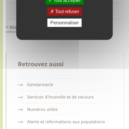
Tout accepter
Tout refuser
Personnaliser
©
Direction de l’information légale et administrative
comarquage developpé par
baseo.io
Retrouvez aussi
Gendarmerie
Services d’incendie et de secours
Numéros utiles
Alerte et informations aux populations