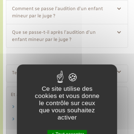
Comment se passe l'audition d'un enfant
mineur par le juge ?
Que se passe-t-il après l'audition d'un
enfant mineur par le juge ?
Textes de référence
Ce site utilise des
Et aussi
cookies et vous donne
le contrôle sur ceux
Divorce, séparation de corps
que vous souhaitez
Famille – Scolarité
activer
Droit de visite et d'hébergement en cas de
séparation des parents
Famille – Scolarité