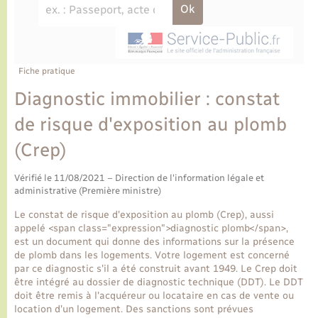
Ecole et cantine scolaire
Tourisme
CIDFF
Travaux - Autorisation d’occupation de l’espace
public
Ambulances
Permis de détention de chien
Transports scolaires
Bulletins d'informations communales
Etat-civil - Papiers - Citoyenneté
Recensement
Enfants – Jeunes
Aide à domicile
Le personnel municipal
Fiche pratique
Logement - Urbanisme
Social
Diagnostic immobilier : constat
Comment venir à Lyons-la-Forêt
Loisirs
de risque d'exposition au plomb
(Crep)
Plan interactif
Marchés de Lyons-la-Forêt
Vérifié le 11/08/2021 – Direction de l'information légale et
Présentation de la commune
administrative (Première ministre)
Nouvel habitant
Le constat de risque d'exposition au plomb (Crep), aussi
Histoire et patrimoine
appelé <span class="expression">diagnostic plomb</span>,
Numérique et services - accompagnement
est un document qui donne des informations sur la présence
de plomb dans les logements. Votre logement est concerné
L’intercommunalité
par ce diagnostic s'il a été construit avant 1949. Le Crep doit
Organisation d’événement
être intégré au dossier de diagnostic technique (DDT). Le DDT
doit être remis à l'acquéreur ou locataire en cas de vente ou
location d'un logement. Des sanctions sont prévues
Seniors