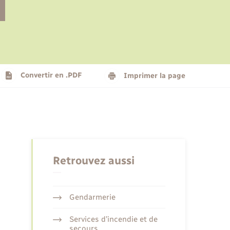
Le personnel municipal
Social
Logement - Urbanisme
Présentation de la commune
Convertir en .PDF
Imprimer la page
Nouvel habitant
Seniors
Retrouvez aussi
Gendarmerie
Services d’incendie et de
secours