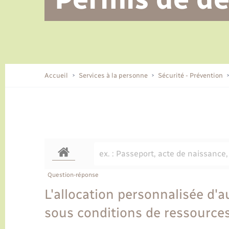
Alerte et informations aux
Location de 2 roues
Conseil municipal
Parrainage civil
Tourisme
Ecole et cantine scolaire
EHPAD local
populations
CIDFF
Travaux - Autorisation d’occupation
Eau - Assainissement
de l’espace public
Comment venir à Lyons-la-Forêt
Accueil
Services à la personne
Sécurité - Prévention
Loisirs
Histoire et patrimoine
Numérique et services -
accompagnement
Transports
Question-réponse
L'allocation personnalisée d'a
sous conditions de ressources