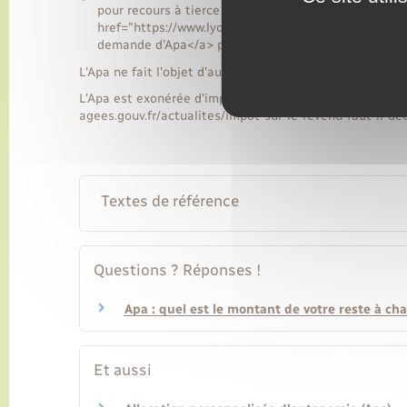
pour recours à tierce personne (PCRTP)</a>. Toutefo
href="https://www.lyons-la-foret.fr/permis-de-dete
demande d'Apa</a> pour pouvoir ensuite choisir entre
L'Apa ne fait l'objet d'aucune récupération des sommes r
L'Apa est exonérée d'impôt. Elle peut vous donner droi
agees.gouv.fr/actualites/impot-sur-le-revenu-faut-il-de
Textes de référence
Questions ? Réponses !
Apa : quel est le montant de votre reste à ch
Et aussi