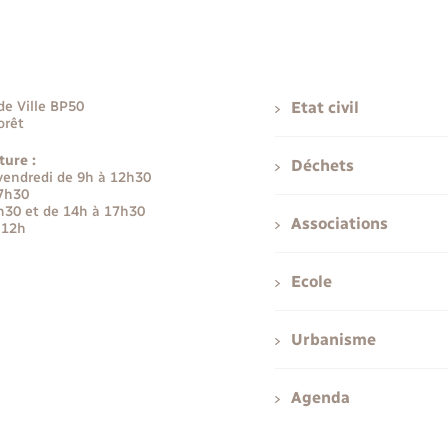
de Ville BP50
Etat civil
orêt
ture :
Déchets
 vendredi de 9h à 12h30
17h30
h30 et de 14h à 17h30
Associations
 12h
Ecole
Urbanisme
Agenda