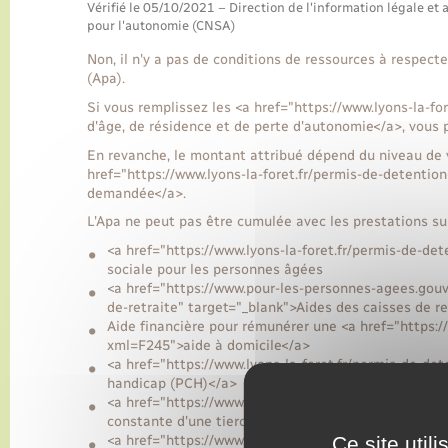
Vérifié le 05/10/2021 – Direction de l'information légale et 
pour l'autonomie (CNSA)
Non, il n'y a pas de conditions de ressources à respect
(Apa).
Si vous remplissez les <a href="https://www.lyons-la-f
d'âge, de résidence et de perte d'autonomie</a>, vous 
En revanche, le montant attribué dépend du niveau de v
href="https://www.lyons-la-foret.fr/permis-de-detentio
demandée</a>.
L'Apa ne peut pas être cumulée avec les prestations su
<a href="https://www.lyons-la-foret.fr/permis-de-de
sociale pour les personnes âgées
<a href="https://www.pour-les-personnes-agees.gouv.
de-retraite" target="_blank">Aides des caisses de re
Aide financière pour rémunérer une <a href="https:/
xml=F245">aide à domicile</a>
<a href="https://www.lyons-la-foret.fr/permis-de-d
handicap (PCH)</a>
<a href="https://www.lyons-la-foret.fr/permis-de-d
constante d'une tierce personne</a>
Ce site util
<a href="https://www.lyons-la-foret.fr/permis-de-