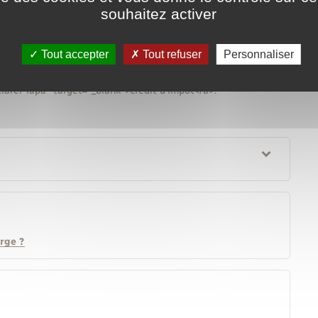
is, la personne qui touche la PCRTP <a
souhaitez activer
ntion-de-chien/?xml=F10009">peut déposer un dossier de
 ces 2 allocations celle qui lui convient le mieux.
Tout accepter
Tout refuser
Personnaliser
eçues ni du vivant, ni au décès de son titulaire.
t à un <a href="https://www.pour-les-personnes-
clarer-lapa" target="_blank">crédit d'impôt</a>.
arge ?