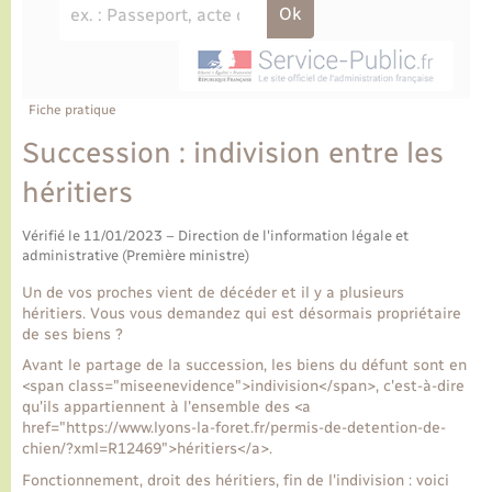
Ecole et cantine scolaire
Tourisme
CIDFF
Travaux - Autorisation d’occupation de l’espace
public
Ambulances
Permis de détention de chien
Transports scolaires
Bulletins d'informations communales
Etat-civil - Papiers - Citoyenneté
Recensement
Enfants – Jeunes
Aide à domicile
Le personnel municipal
Fiche pratique
Logement - Urbanisme
Social
Succession : indivision entre les
Comment venir à Lyons-la-Forêt
Loisirs
héritiers
Plan interactif
Vérifié le 11/01/2023 – Direction de l'information légale et
Marchés de Lyons-la-Forêt
administrative (Première ministre)
Présentation de la commune
Un de vos proches vient de décéder et il y a plusieurs
Nouvel habitant
héritiers. Vous vous demandez qui est désormais propriétaire
de ses biens ?
Histoire et patrimoine
Numérique et services - accompagnement
Avant le partage de la succession, les biens du défunt sont en
<span class="miseenevidence">indivision</span>, c'est-à-dire
L’intercommunalité
qu'ils appartiennent à l'ensemble des <a
Organisation d’événement
href="https://www.lyons-la-foret.fr/permis-de-detention-de-
chien/?xml=R12469">héritiers</a>.
Fonctionnement, droit des héritiers, fin de l'indivision : voici
Seniors