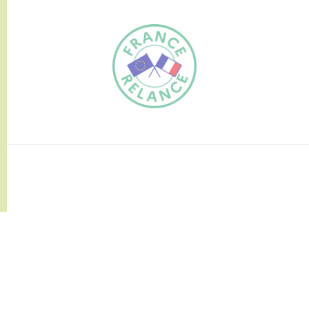
FR
EN
Traduction du
DE
site automatisée