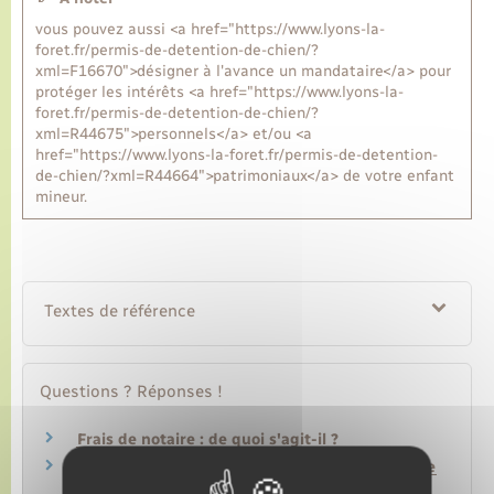
vous pouvez aussi <a href="https://www.lyons-la-
foret.fr/permis-de-detention-de-chien/?
xml=F16670">désigner à l'avance un mandataire</a> pour
protéger les intérêts <a href="https://www.lyons-la-
foret.fr/permis-de-detention-de-chien/?
xml=R44675">personnels</a> et/ou <a
href="https://www.lyons-la-foret.fr/permis-de-detention-
de-chien/?xml=R44664">patrimoniaux</a> de votre enfant
mineur.
Textes de référence
Questions ? Réponses !
Frais de notaire : de quoi s'agit-il ?
À quoi sert le fichier central des dispositions de
dernières volontés (FCDDV) ?