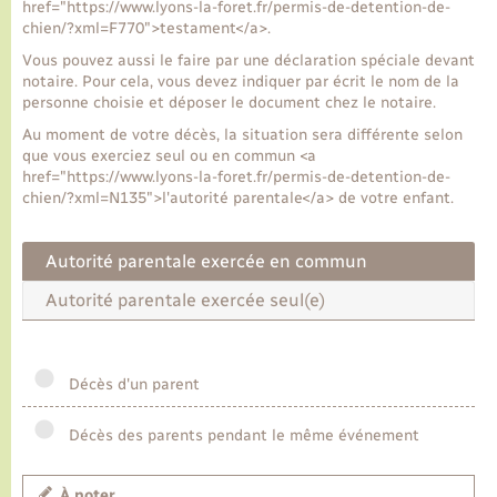
href="https://www.lyons-la-foret.fr/permis-de-detention-de-
chien/?xml=F770">testament</a>.
Transports
Vous pouvez aussi le faire par une déclaration spéciale devant
notaire. Pour cela, vous devez indiquer par écrit le nom de la
personne choisie et déposer le document chez le notaire.
Voirie et espace public
Au moment de votre décès, la situation sera différente selon
que vous exerciez seul ou en commun <a
href="https://www.lyons-la-foret.fr/permis-de-detention-de-
chien/?xml=N135">l'autorité parentale</a> de votre enfant.
Autorité parentale exercée en commun
Autorité parentale exercée seul(e)
Décès d'un parent
Décès des parents pendant le même événement
À noter