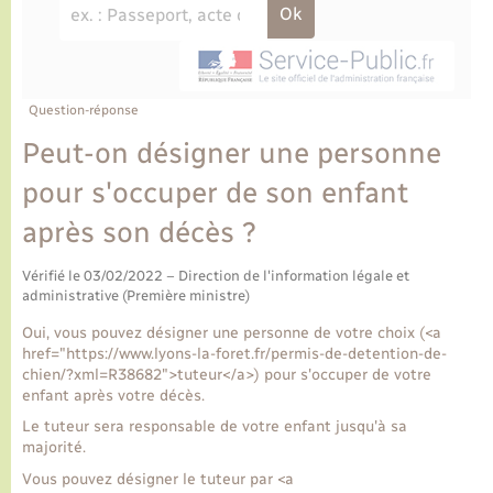
Ecole et cantine scolaire
Tourisme
CIDFF
Travaux - Autorisation d’occupation de l’espace
public
Ambulances
Permis de détention de chien
Transports scolaires
Bulletins d'informations communales
Etat-civil - Papiers - Citoyenneté
Recensement
Enfants – Jeunes
Aide à domicile
Le personnel municipal
Question-réponse
Logement - Urbanisme
Social
Peut-on désigner une personne
Comment venir à Lyons-la-Forêt
Loisirs
pour s'occuper de son enfant
après son décès ?
Plan interactif
Marchés de Lyons-la-Forêt
Vérifié le 03/02/2022 – Direction de l'information légale et
Présentation de la commune
administrative (Première ministre)
Nouvel habitant
Oui, vous pouvez désigner une personne de votre choix (<a
Histoire et patrimoine
href="https://www.lyons-la-foret.fr/permis-de-detention-de-
Numérique et services - accompagnement
chien/?xml=R38682">tuteur</a>) pour s'occuper de votre
enfant après votre décès.
L’intercommunalité
Organisation d’événement
Le tuteur sera responsable de votre enfant jusqu'à sa
majorité.
Vous pouvez désigner le tuteur par <a
Seniors