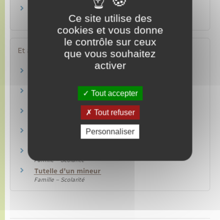
Peut-on désigner une personne pour gérer sa
Ce site utilise des
future succession ?
cookies et vous donne
le contrôle sur ceux
Et aussi
que vous souhaitez
activer
Testament
Famille – Scolarité
Héritage : ordre et droits des héritiers
Tout accepter
Famille – Scolarité
Règlement d'une succession
Tout refuser
Famille – Scolarité
Personnaliser
Droits de succession et de donation
Argent – Impôts – Consommation
Protection juridique (tutelle, curatelle…)
Famille – Scolarité
Tutelle d'un mineur
Famille – Scolarité