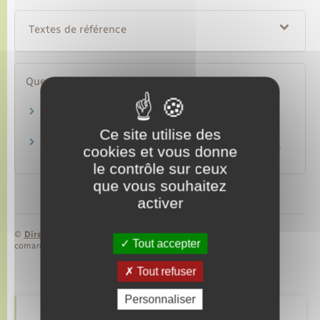
Textes de référence
Questions ? Réponses !
Dossier administratif d'un agent public :
quelles sont les règles de gestion ?
Ce site utilise des
Infraction pénale commise par un agent public
cookies et vous donne
: quelle sanction disciplinaire ?
le contrôle sur ceux
que vous souhaitez
activer
©
Direction de l’information légale et administrative
Tout accepter
comarquage developpé par
baseo.io
Tout refuser
Personnaliser