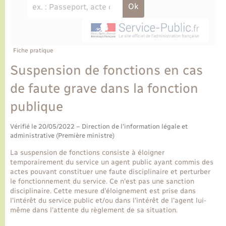
Ecole et cantine scolaire
Tourisme
CIDFF
Travaux - Autorisation d’occupation de l’espace
public
Ambulances
Permis de détention de chien
Transports scolaires
Bulletins d'informations communales
Etat-civil - Papiers - Citoyenneté
Recensement
Enfants – Jeunes
Aide à domicile
Le personnel municipal
Fiche pratique
Logement - Urbanisme
Social
Suspension de fonctions en cas
Comment venir à Lyons-la-Forêt
Loisirs
de faute grave dans la fonction
publique
Plan interactif
Marchés de Lyons-la-Forêt
Vérifié le 20/05/2022 – Direction de l'information légale et
Présentation de la commune
administrative (Première ministre)
Nouvel habitant
La suspension de fonctions consiste à éloigner
Histoire et patrimoine
temporairement du service un agent public ayant commis des
Numérique et services - accompagnement
actes pouvant constituer une faute disciplinaire et perturber
le fonctionnement du service. Ce n'est pas une sanction
L’intercommunalité
disciplinaire. Cette mesure d'éloignement est prise dans
Organisation d’événement
l'intérêt du service public et/ou dans l'intérêt de l'agent lui-
même dans l'attente du règlement de sa situation.
Seniors