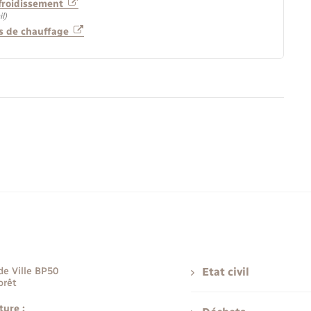
efroidissement
l)
ais de chauffage
de Ville BP50
Etat civil
orêt
ture :