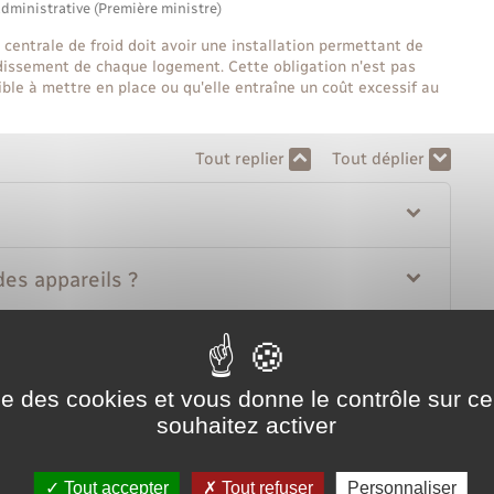
administrative (Première ministre)
centrale de froid doit avoir une installation permettant de
dissement de chaque logement. Cette obligation n'est pas
ble à mettre en place ou qu'elle entraîne un coût excessif au
Tout replier
Tout déplier
 des appareils ?
tion ?
ise des cookies et vous donne le contrôle sur 
aque copropriétaire
souhaitez activer
Tout accepter
Tout refuser
Personnaliser