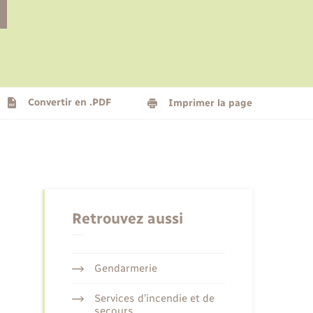
Le personnel municipal
Social
Logement - Urbanisme
Présentation de la commune
Convertir en .PDF
Imprimer la page
Nouvel habitant
Seniors
Retrouvez aussi
Gendarmerie
Services d’incendie et de
secours