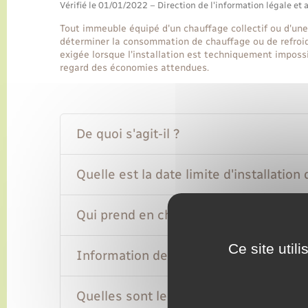
Vérifié le 01/01/2022 – Direction de l'information légale et 
Tout immeuble équipé d'un chauffage collectif ou d'une 
déterminer la consommation de chauffage ou de refroi
exigée lorsque l'installation est techniquement impossi
regard des économies attendues.
De quoi s'agit-il ?
Quelle est la date limite d'installation
Qui prend en charge les frais d'installa
Ce site util
Information de la consommation de ch
Quelles sont les sanctions possibles ?