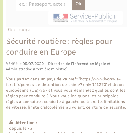
Ecole et cantine scolaire
Tourisme
CIDFF
Travaux - Autorisation d’occupation de l’espace
public
Ambulances
Permis de détention de chien
Transports scolaires
Bulletins d'informations communales
Etat-civil - Papiers - Citoyenneté
Recensement
Enfants – Jeunes
Aide à domicile
Le personnel municipal
Fiche pratique
Logement - Urbanisme
Social
Sécurité routière : règles pour
Comment venir à Lyons-la-Forêt
Loisirs
conduire en Europe
Plan interactif
Vérifié le 05/07/2022 – Direction de l'information légale et
Marchés de Lyons-la-Forêt
administrative (Première ministre)
Présentation de la commune
Vous partez dans un pays de <a href="https://www.lyons-la-
Nouvel habitant
foret.fr/permis-de-detention-de-chien/?xml=R41270">l'Union
européenne (UE)</a> et vous vous demandez quelles sont les
Histoire et patrimoine
règles pour conduire ? Nous vous indiquons les principales
Numérique et services - accompagnement
règles à connaître : conduite à gauche ou à droite, limitations
de vitesse, limite d'alcoolémie au volant, ceinture de sécurité.
L’intercommunalité
Organisation d’événement
Attention :
depuis le <a
Seniors