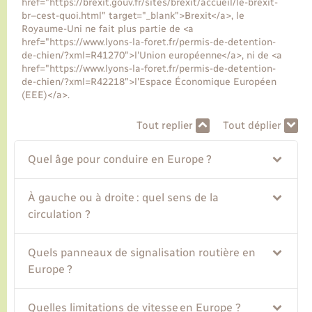
href="https://brexit.gouv.fr/sites/brexit/accueil/le-brexit-
br–cest-quoi.html" target="_blank">Brexit</a>, le
Royaume-Uni ne fait plus partie de <a
Transports
href="https://www.lyons-la-foret.fr/permis-de-detention-
de-chien/?xml=R41270">l'Union européenne</a>, ni de <a
href="https://www.lyons-la-foret.fr/permis-de-detention-
Voirie et espace public
de-chien/?xml=R42218">l'Espace Économique Européen
(EEE)</a>.
Tout replier
Tout déplier
Quel âge pour conduire en Europe ?
À gauche ou à droite : quel sens de la
circulation ?
Quels panneaux de signalisation routière en
Europe ?
Quelles limitations de vitesse en Europe ?