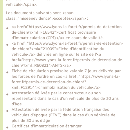
véhicule</span>.
Les documents suivants sont <span
Transports
class="miseenevidence">acceptés</span> :
<a href="https://www.lyons-la-foret.fr/permis-de-detention-
Voirie et espace public
de-chien/?xml=F16542">Certificat provisoire
d'immatriculation (CPI)</a> en cours de validité.
<a href="https://www.lyons-la-foret.fr/permis-de-detention-
de-chien/?xml=F21009">Fiche d'identification du
véhicule</a> délivrée en ligne sur le site de l'<a
href="https://www.lyons-la-foret.fr/permis-de-detention-de-
chien/?xml=R50821">ANTS</a>
Fiche de circulation provisoire valable 7 jours délivrée par
les forces de l'ordre en cas <a href="https://www.lyons-la-
foret.fr/permis-de-detention-de-chien/?
xml=F12914">d'immobilisation du véhicule</a>
Attestation délivrée par le constructeur ou son
représentant dans le cas d’un véhicule de plus de 30 ans
d’âge
Attestation délivrée par la fédération française des
véhicules d'époque (FFVE) dans le cas d’un véhicule de
plus de 30 ans d’âge
Certificat d’immatriculation étranger