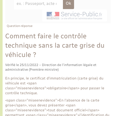
Ecole et cantine scolaire
Tourisme
CIDFF
Travaux - Autorisation d’occupation de l’espace
public
Ambulances
Permis de détention de chien
Transports scolaires
Bulletins d'informations communales
Etat-civil - Papiers - Citoyenneté
Recensement
Enfants – Jeunes
Aide à domicile
Le personnel municipal
Question-réponse
Logement - Urbanisme
Social
Comment faire le contrôle
Comment venir à Lyons-la-Forêt
Loisirs
technique sans la carte grise du
véhicule ?
Plan interactif
Marchés de Lyons-la-Forêt
Vérifié le 25/11/2022 – Direction de l'information légale et
Présentation de la commune
administrative (Première ministre)
Nouvel habitant
En principe, le certificat d'immatriculation (carte grise) du
Histoire et patrimoine
véhicule est <span
Numérique et services - accompagnement
class="miseenevidence">obligatoire</span> pour passer le
contrôle technique.
L’intercommunalité
Organisation d’événement
<span class="miseenevidence">En l'absence de la carte
grise</span>, vous devez présenter <span
class="miseenevidence">tout document officiel</span>
Seniors
permettant <span class="miseenevidence">l’identification du