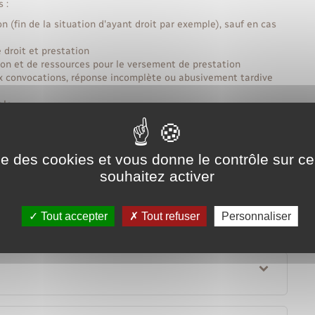
 :
(fin de la situation d'ayant droit par exemple), sauf en cas
droit et prestation
ation et de ressources pour le versement de prestation
x convocations, réponse incomplète ou abusivement tardive
ale
es injustement perçues.
ochés, la sanction peut se traduire par une des mesures
ise des cookies et vous donne le contrôle sur 
souhaitez activer
onne foi de l'assuré
nt)
Tout accepter
Tout refuser
Personnaliser