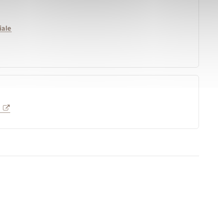
iale
e