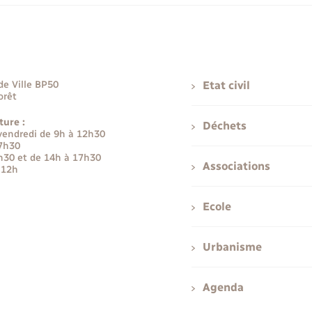
de Ville BP50
Etat civil
orêt
ture :
Déchets
 vendredi de 9h à 12h30
17h30
h30 et de 14h à 17h30
Associations
 12h
Ecole
Urbanisme
Agenda