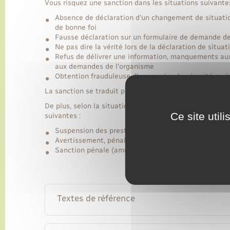
Vous risquez une sanction dans les situations suivantes
Absence de déclaration d'un changement de situation 
de bonne foi
Fausse déclaration sur un formulaire de demande de 
Ne pas dire la vérité lors de la déclaration de situ
Refus de délivrer une information, manquements au
aux demandes de l'organisme
Obtention frauduleuse d'un numéro de sécurité soci
La sanction se traduit par le remboursement des somm
De plus, selon la situation et la gravité des faits repr
Ce site util
suivantes :
Suspension des prestations
Avertissement, pénalité financière, sauf en cas de b
Sanction pénale (amende ou peine d'emprisonneme
Textes de référence