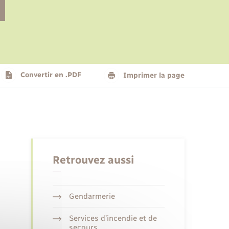
Le personnel municipal
Social
Logement - Urbanisme
Présentation de la commune
Convertir en .PDF
Imprimer la page
Nouvel habitant
Seniors
Retrouvez aussi
Gendarmerie
Services d’incendie et de
secours