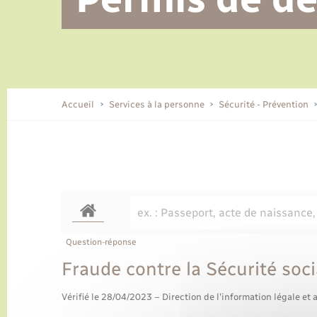
Alerte et informations aux
Location de 2 roues
Conseil municipal
Parrainage civil
Tourisme
Ecole et cantine scolaire
EHPAD local
populations
CIDFF
Travaux - Autorisation d’occupation
Eau - Assainissement
de l’espace public
Comment venir à Lyons-la-Forêt
Accueil
Services à la personne
Sécurité - Prévention
Loisirs
Histoire et patrimoine
Numérique et services -
accompagnement
Transports
Question-réponse
Fraude contre la Sécurité soc
Vérifié le 28/04/2023 – Direction de l'information légale et 