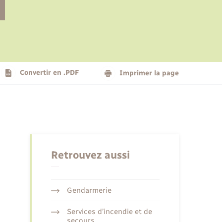
Le personnel municipal
Social
Logement - Urbanisme
Présentation de la commune
Convertir en .PDF
Imprimer la page
Nouvel habitant
Seniors
Retrouvez aussi
Gendarmerie
Services d’incendie et de
secours