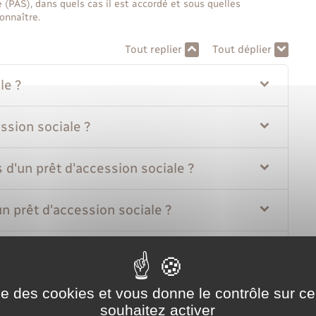
 (PAS), dans quels cas il est accordé et sous quelles
onnaître.
Tout replier
Tout déplier
le ?
ssion sociale ?
 d'un prêt d'accession sociale ?
n prêt d'accession sociale ?
d'un prêt d'accession sociale ?
le ?
ise des cookies et vous donne le contrôle sur 
souhaitez activer