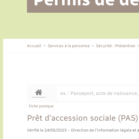
Alerte et informations aux
Location de 2 roues
Conseil municipal
Parrainage civil
Tourisme
Ecole et cantine scolaire
EHPAD local
populations
CIDFF
Travaux - Autorisation d’occupation
Eau - Assainissement
de l’espace public
Comment venir à Lyons-la-Forêt
Accueil
Services à la personne
Sécurité - Prévention
Loisirs
Histoire et patrimoine
Numérique et services -
accompagnement
Transports
Fiche pratique
Prêt d'accession sociale (PAS)
Vérifié le 24/05/2023 – Direction de l'information légale et 