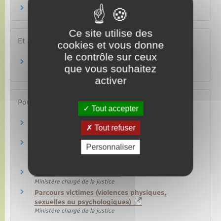
Enfant en danger : comment le signaler ?
Ce site utilise des
Et aussi
cookies et vous donne
le contrôle sur ceux
Viol commis sur une personne majeure
que vous souhaitez
Justice
activer
Pour en savoir plus
Tout accepter
Les administrateurs ad hoc
Tout refuser
Ministère chargé de la justice
Guides pratiques sur la protection de l'enfance
Personnaliser
Ministère chargé de la santé
La justice des mineurs
Ministère chargé de la justice
Parcours victimes (violences physiques,
sexuelles ou psychologiques)
Ministère chargé de la justice