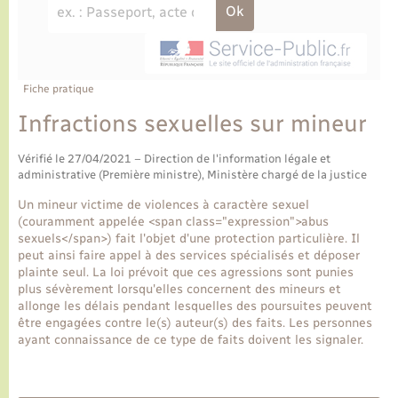
Ecole et cantine scolaire
Tourisme
CIDFF
Travaux - Autorisation d’occupation de l’espace
public
Ambulances
Permis de détention de chien
Transports scolaires
Bulletins d'informations communales
Etat-civil - Papiers - Citoyenneté
Recensement
Enfants – Jeunes
Aide à domicile
Le personnel municipal
Fiche pratique
Logement - Urbanisme
Social
Infractions sexuelles sur mineur
Comment venir à Lyons-la-Forêt
Loisirs
Vérifié le 27/04/2021 – Direction de l'information légale et
administrative (Première ministre), Ministère chargé de la justice
Plan interactif
Marchés de Lyons-la-Forêt
Un mineur victime de violences à caractère sexuel
(couramment appelée <span class="expression">abus
Présentation de la commune
sexuels</span>) fait l'objet d'une protection particulière. Il
Nouvel habitant
peut ainsi faire appel à des services spécialisés et déposer
plainte seul. La loi prévoit que ces agressions sont punies
Histoire et patrimoine
plus sévèrement lorsqu'elles concernent des mineurs et
Numérique et services - accompagnement
allonge les délais pendant lesquelles des poursuites peuvent
être engagées contre le(s) auteur(s) des faits. Les personnes
L’intercommunalité
ayant connaissance de ce type de faits doivent les signaler.
Organisation d’événement
Seniors