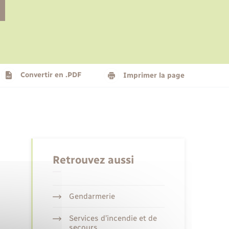
Le personnel municipal
Social
Logement - Urbanisme
Présentation de la commune
Convertir en .PDF
Imprimer la page
Nouvel habitant
Seniors
Retrouvez aussi
Gendarmerie
Services d’incendie et de
secours