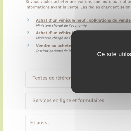
Si vous voulez acheter une voiture, une moto ou tout au
informations avant la vente. Les règles changent selon 
Achat d'un véhicule neuf : obligations du ven
Ministère chargé de l'économie
Achat d'un véhicule d'occasion : obligations d
Ministère chargé de l'économie
Vendre ou acheter un véhicule d'occasion : com
Institut national de la consommation (INC)
Ce site util
Textes de référence
Services en ligne et formulaires
Et aussi