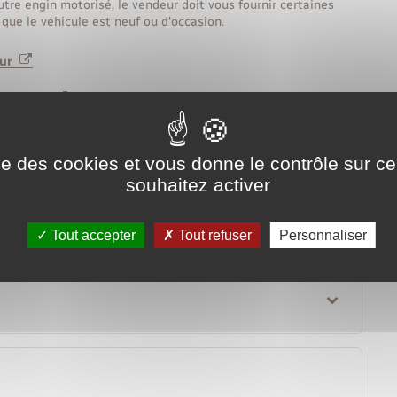
tre engin motorisé, le vendeur doit vous fournir certaines
que le véhicule est neuf ou d'occasion.
deur
u vendeur
ment sécuriser la transaction ?
ise des cookies et vous donne le contrôle sur 
souhaitez activer
Tout accepter
Tout refuser
Personnaliser