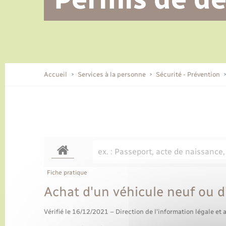
Alerte et informations aux
Location de 2 roues
Conseil municipal
Parrainage civil
Tourisme
Ecole et cantine scolaire
EHPAD local
populations
CIDFF
Travaux - Autorisation d’occupation
Eau - Assainissement
de l’espace public
Comment venir à Lyons-la-Forêt
Accueil
Services à la personne
Sécurité - Prévention
Loisirs
Histoire et patrimoine
Numérique et services -
accompagnement
Transports
Fiche pratique
Achat d'un véhicule neuf ou d
Vérifié le 16/12/2021 – Direction de l'information légale et 