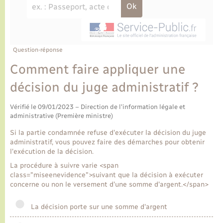
Ecole et cantine scolaire
Tourisme
CIDFF
Travaux - Autorisation d’occupation de l’espace
public
Ambulances
Permis de détention de chien
Transports scolaires
Bulletins d'informations communales
Etat-civil - Papiers - Citoyenneté
Recensement
Enfants – Jeunes
Aide à domicile
Le personnel municipal
Question-réponse
Logement - Urbanisme
Social
Comment faire appliquer une
Comment venir à Lyons-la-Forêt
Loisirs
décision du juge administratif ?
Plan interactif
Vérifié le 09/01/2023 – Direction de l'information légale et
Marchés de Lyons-la-Forêt
administrative (Première ministre)
Présentation de la commune
Si la partie condamnée refuse d'exécuter la décision du juge
Nouvel habitant
administratif, vous pouvez faire des démarches pour obtenir
l'exécution de la décision.
Histoire et patrimoine
Numérique et services - accompagnement
La procédure à suivre varie <span
class="miseenevidence">suivant que la décision à exécuter
L’intercommunalité
concerne ou non le versement d'une somme d'argent.</span>
Organisation d’événement
La décision porte sur une somme d'argent
Seniors