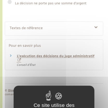
La décision ne porte pas une somme d'argent
Transports
Voirie et espace public
Textes de référence
Pour en savoir plus
L'exécution des décisions du juge administratif
Conseil d'État
©
Direction de l’information légale et administrative
comarquage developpé par
baseo.io
Ce site utilise des