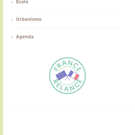
Ecole
Urbanisme
Agenda
FR
EN
Traduction du
DE
site automatisée