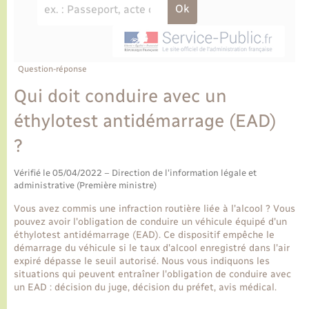
Ecole et cantine scolaire
Tourisme
CIDFF
Travaux - Autorisation d’occupation de l’espace
public
Ambulances
Permis de détention de chien
Transports scolaires
Bulletins d'informations communales
Etat-civil - Papiers - Citoyenneté
Recensement
Enfants – Jeunes
Aide à domicile
Le personnel municipal
Question-réponse
Logement - Urbanisme
Social
Qui doit conduire avec un
Comment venir à Lyons-la-Forêt
Loisirs
éthylotest antidémarrage (EAD)
?
Plan interactif
Marchés de Lyons-la-Forêt
Vérifié le 05/04/2022 – Direction de l'information légale et
Présentation de la commune
administrative (Première ministre)
Nouvel habitant
Vous avez commis une infraction routière liée à l'alcool ? Vous
Histoire et patrimoine
pouvez avoir l'obligation de conduire un véhicule équipé d'un
Numérique et services - accompagnement
éthylotest antidémarrage (EAD). Ce dispositif empêche le
démarrage du véhicule si le taux d'alcool enregistré dans l'air
L’intercommunalité
expiré dépasse le seuil autorisé. Nous vous indiquons les
Organisation d’événement
situations qui peuvent entraîner l'obligation de conduire avec
un EAD : décision du juge, décision du préfet, avis médical.
Seniors