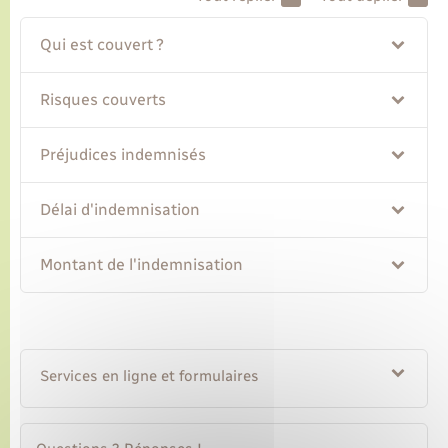
Qui est couvert ?
Transports
Risques couverts
Voirie et espace public
Préjudices indemnisés
Délai d'indemnisation
Montant de l'indemnisation
Services en ligne et formulaires