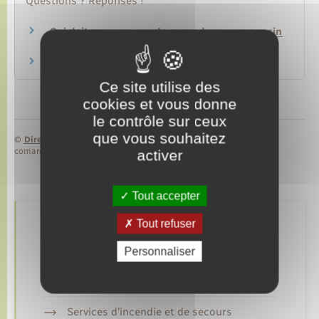
Questions ? Réponses !
Qui doit payer en cas de casse dans un magasin
?
Doit-on assurer son animal de compagnie ?
Ce site utilise des
cookies et vous donne
le contrôle sur ceux
que vous souhaitez
©
Direction de l’information légale et administrative
comarquage developpé par
baseo.io
activer
Tout accepter
Tout refuser
Retrouvez aussi
Personnaliser
Gendarmerie
Services d’incendie et de secours