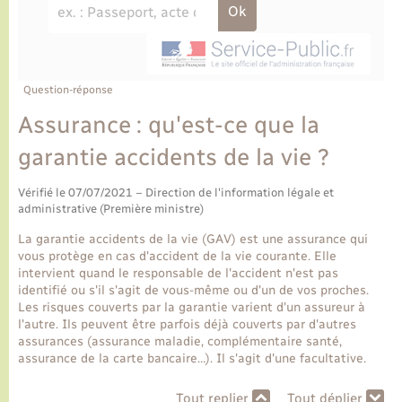
Ecole et cantine scolaire
Tourisme
CIDFF
Travaux - Autorisation d’occupation de l’espace
public
Ambulances
Permis de détention de chien
Transports scolaires
Bulletins d'informations communales
Etat-civil - Papiers - Citoyenneté
Recensement
Enfants – Jeunes
Aide à domicile
Le personnel municipal
Question-réponse
Logement - Urbanisme
Social
Assurance : qu'est-ce que la
Comment venir à Lyons-la-Forêt
Loisirs
garantie accidents de la vie ?
Plan interactif
Vérifié le 07/07/2021 – Direction de l'information légale et
Marchés de Lyons-la-Forêt
administrative (Première ministre)
Présentation de la commune
La garantie accidents de la vie (GAV) est une assurance qui
Nouvel habitant
vous protège en cas d'accident de la vie courante. Elle
intervient quand le responsable de l'accident n'est pas
Histoire et patrimoine
identifié ou s'il s'agit de vous-même ou d'un de vos proches.
Numérique et services - accompagnement
Les risques couverts par la garantie varient d'un assureur à
l'autre. Ils peuvent être parfois déjà couverts par d'autres
L’intercommunalité
assurances (assurance maladie, complémentaire santé,
Organisation d’événement
assurance de la carte bancaire…). Il s'agit d'une facultative.
Seniors
Tout replier
Tout déplier