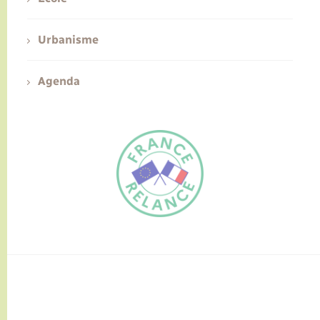
Urbanisme
Agenda
FR
EN
Traduction du
DE
site automatisée