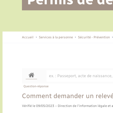
Alerte et informations aux
Location de 2 roues
Conseil municipal
Parrainage civil
Tourisme
Ecole et cantine scolaire
EHPAD local
populations
CIDFF
Travaux - Autorisation d’occupation
Eau - Assainissement
de l’espace public
Comment venir à Lyons-la-Forêt
Accueil
Services à la personne
Sécurité - Prévention
Loisirs
Histoire et patrimoine
Numérique et services -
accompagnement
Transports
Question-réponse
Comment demander un relevé d
Vérifié le 09/05/2023 – Direction de l'information légale et 