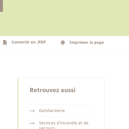
Le personnel municipal
Social
Logement - Urbanisme
Présentation de la commune
Convertir en .PDF
Imprimer la page
Nouvel habitant
Seniors
Retrouvez aussi
Gendarmerie
Services d’incendie et de
secours