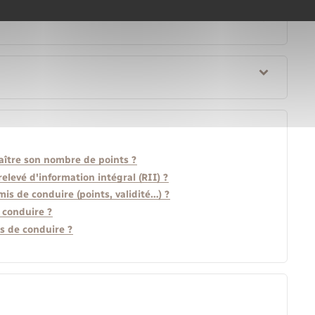
ître son nombre de points ?
evé d'information intégral (RII) ?
is de conduire (points, validité…) ?
 conduire ?
s de conduire ?