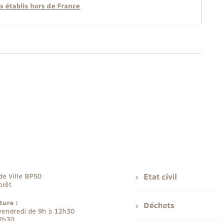
s établis hors de France
de Ville BP50
Etat civil
orêt
ture :
Déchets
 vendredi de 9h à 12h30
17h30