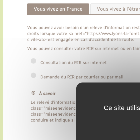
Vous vivez en France
Vous vivez à l'étra
Vous pouvez avoir besoin d'un relevé d'information rest
droits lorsque votre <a href="https://www.lyons-la-for
civile</a> est engagée en cas d'accident de la route.
Vous pouvez consulter votre RIR sur internet ou en fair
Consultation du RIR sur internet
Demande du RIR par courrier ou par mail
À savoir
Le relevé d'information restreint (RIR) <span class
Ce site util
class="miseenevidence">validité</span> et <span cl
class="miseenevidence">vos droits à conduire</span>.
conduire et indique si vos droits à conduire ont été 