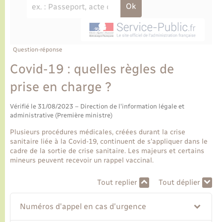
Ecole et cantine scolaire
Tourisme
CIDFF
Travaux - Autorisation d’occupation de l’espace
public
Ambulances
Permis de détention de chien
Transports scolaires
Bulletins d'informations communales
Etat-civil - Papiers - Citoyenneté
Recensement
Enfants – Jeunes
Aide à domicile
Le personnel municipal
Question-réponse
Logement - Urbanisme
Social
Covid-19 : quelles règles de
Comment venir à Lyons-la-Forêt
Loisirs
prise en charge ?
Plan interactif
Vérifié le 31/08/2023 – Direction de l'information légale et
Marchés de Lyons-la-Forêt
administrative (Première ministre)
Présentation de la commune
Plusieurs procédures médicales, créées durant la crise
Nouvel habitant
sanitaire liée à la Covid-19, continuent de s'appliquer dans le
cadre de la sortie de crise sanitaire. Les majeurs et certains
Histoire et patrimoine
mineurs peuvent recevoir un rappel vaccinal.
Numérique et services - accompagnement
Tout replier
Tout déplier
L’intercommunalité
Organisation d’événement
Numéros d'appel en cas d'urgence
Seniors