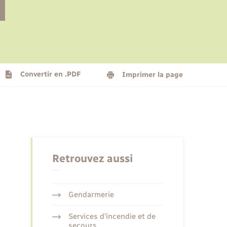
Le personnel municipal
Social
Logement - Urbanisme
Présentation de la commune
Convertir en .PDF
Imprimer la page
Nouvel habitant
Seniors
Retrouvez aussi
Gendarmerie
Services d’incendie et de
secours