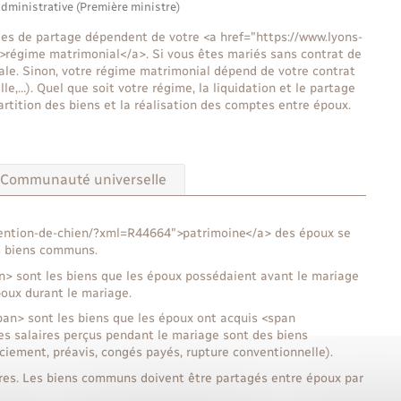
administrative (Première ministre)
les de partage dépendent de votre <a href="https://www.lyons-
>régime matrimonial</a>. Si vous êtes mariés sans contrat de
le. Sinon, votre régime matrimonial dépend de votre contrat
,…). Quel que soit votre régime, la liquidation et le partage
rtition des biens et la réalisation des comptes entre époux.
Communauté universelle
etention-de-chien/?xml=R44664">patrimoine</a> des époux se
s biens communs.
> sont les biens que les époux possédaient avant le mariage
poux durant le mariage.
n> sont les biens que les époux ont acquis <span
s salaires perçus pendant le mariage sont des biens
iement, préavis, congés payés, rupture conventionnelle).
pres. Les biens communs doivent être partagés entre époux par