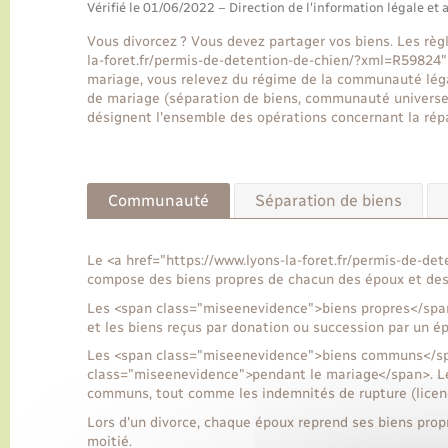
Vérifié le 01/06/2022 – Direction de l'information légale et 
Vous divorcez ? Vous devez partager vos biens. Les règ
la-foret.fr/permis-de-detention-de-chien/?xml=R59824"
mariage, vous relevez du régime de la communauté léga
de mariage (séparation de biens, communauté universelle
désignent l'ensemble des opérations concernant la répa
Communauté
Séparation de biens
Le <a href="https://www.lyons-la-foret.fr/permis-de-d
compose des biens propres de chacun des époux et de
Les <span class="miseenevidence">biens propres</span
et les biens reçus par donation ou succession par un é
Les <span class="miseenevidence">biens communs</spa
class="miseenevidence">pendant le mariage</span>. Le
communs, tout comme les indemnités de rupture (licenc
Lors d'un divorce, chaque époux reprend ses biens pro
moitié.