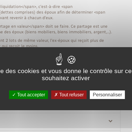
>liquidation</span>, c'est-à-dire <span
(dettes comprises) des époux afin de déterminer <span
vant revenir à chacun d'eux.
tage en valeur</span> doit se faire. Ce partage est une
e des époux (biens mobiliers, biens immobiliers, argent,…).
ant 2 lots de même valeur, l'ex-époux qui reçoit plus de
qui reçoit le moins.
Tout replier
Tout déplier
ise des cookies et vous donne le contrôle sur 
souhaitez activer
Tout accepter
Tout refuser
Personnaliser