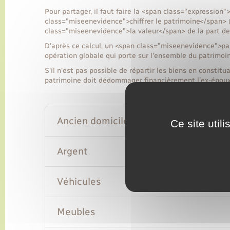
Pour partager, il faut faire la <span class="expression"
class="miseenevidence">chiffrer le patrimoine</span> 
class="miseenevidence">la valeur</span> de la part de
D'après ce calcul, un <span class="miseenevidence">par
opération globale qui porte sur l'ensemble du patrimoin
S'il n'est pas possible de répartir les biens en constitu
patrimoine doit dédommager financièrement l'ex-époux 
Ancien domicile conjugal
Ce site util
Argent
Véhicules
Meubles