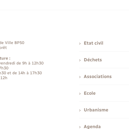
de Ville BP50
Etat civil
orêt
ture :
Déchets
 vendredi de 9h à 12h30
17h30
h30 et de 14h à 17h30
Associations
 12h
Ecole
Urbanisme
Agenda