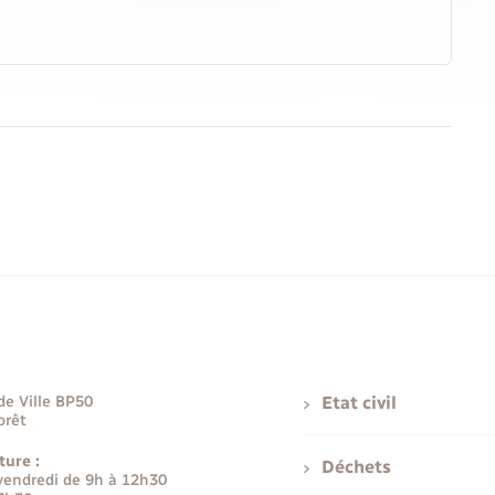
de Ville BP50
Etat civil
orêt
ture :
Déchets
 vendredi de 9h à 12h30