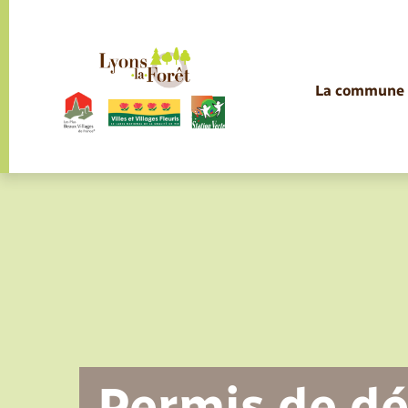
Panneau de gestion des cookies
La commune
La commune
La commune
Services à la personne
Services à la personne
Services à la personne
Services à la personne
Infos pratiques et démarches
Infos pratiques et démarches
Etat-civil - Papiers - Citoyenneté
Infos pratiques et démarches
Infos pratiques et démarches
Loisirs
Loisirs
Infos pratiques et démarches
Infos pratiques et démarches
Infos pratiques et démarches
Infos pratiques et démarches
Infos pratiques et démarches
Actualités
Les élus
Présentation de la commune
Médecins et professionnels de la
Gendarmerie
Maison d’Assistantes Maternelles
Commission d’action sociale
Collecte des déchets ménagers
Déclarer à l’état civil
Aide aux travaux
Saison culturelle
Equipements sportifs
Conseillers numérique
Déclaration de manifestation
EHPAD des environs
Bornes de recharge électrique
Déclaration de manifestation
Aides
Santé
Carte Nationale d'Identité /
Elections et citoyenneté
Associations
rééducation
(MAM) de Lyons
Passeport
Permis de dé