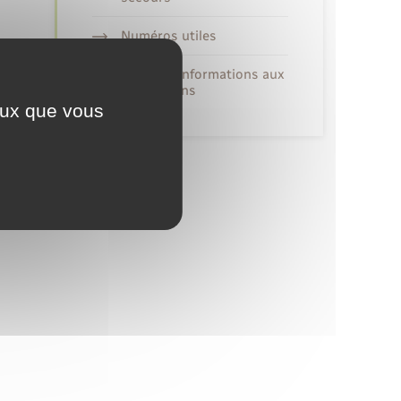
Numéros utiles
Alerte et informations aux
populations
ceux que vous