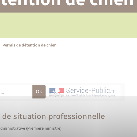
Permis de détention de chien
Transports scolaires
Bulletins d'informations
Recensement
Enfants – Jeunes
Ambulances
Aide à domicile
communales
Etat-civil - Papiers -
Citoyenneté
Plan interactif
Permis de détention de chien
Marchés de Lyons-la-Forêt
L’intercommunalité
Organisation d’événement
Voirie et espace public
 de situation professionnelle
administrative (Première ministre)