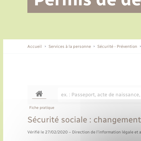
Alerte et informations aux
Location de 2 roues
Conseil municipal
Parrainage civil
Tourisme
Ecole et cantine scolaire
EHPAD local
populations
CIDFF
Travaux - Autorisation d’occupation
Eau - Assainissement
de l’espace public
Comment venir à Lyons-la-Forêt
Accueil
Services à la personne
Sécurité - Prévention
Loisirs
Histoire et patrimoine
Numérique et services -
accompagnement
Transports
Fiche pratique
Sécurité sociale : changement
Vérifié le 27/02/2020 – Direction de l'information légale et 