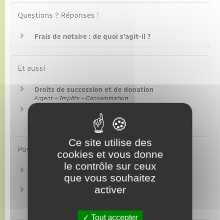
Questions ? Réponses !
Frais de notaire : de quoi s'agit-il ?
Et aussi
Droits de succession et de donation
Argent – Impôts – Consommation
Règlement d'une succession
Famille – Scolarité
Ce site utilise des
Pour en savoir plus
cookies et vous donne
le contrôle sur ceux
Droits d'enregistrement
que vous souhaitez
Direction générale des finances publiques
activer
Le tarif du notaire : émoluments et honoraires
Notaires de France
Tout accepter