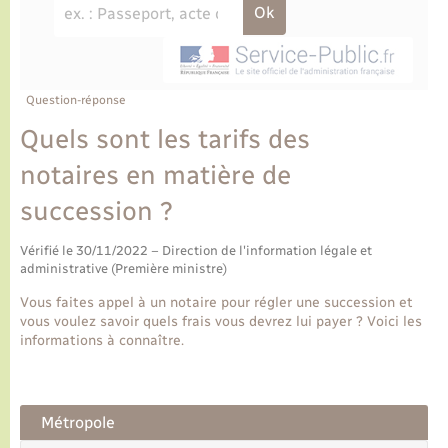
Ecole et cantine scolaire
Tourisme
CIDFF
Travaux - Autorisation d’occupation de l’espace
public
Ambulances
Permis de détention de chien
Transports scolaires
Bulletins d'informations communales
Etat-civil - Papiers - Citoyenneté
Recensement
Enfants – Jeunes
Aide à domicile
Le personnel municipal
Question-réponse
Logement - Urbanisme
Social
Quels sont les tarifs des
Comment venir à Lyons-la-Forêt
Loisirs
notaires en matière de
succession ?
Plan interactif
Marchés de Lyons-la-Forêt
Vérifié le 30/11/2022 – Direction de l'information légale et
Présentation de la commune
administrative (Première ministre)
Nouvel habitant
Vous faites appel à un notaire pour régler une succession et
Histoire et patrimoine
vous voulez savoir quels frais vous devrez lui payer ? Voici les
Numérique et services - accompagnement
informations à connaître.
L’intercommunalité
Organisation d’événement
Métropole
Seniors