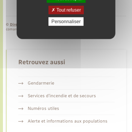
Tout refuser
Personnaliser
©
Direction de l’information légale et administrative
comarquage developpé par
baseo.io
Retrouvez aussi
Gendarmerie
Services d’incendie et de secours
Numéros utiles
Alerte et informations aux populations