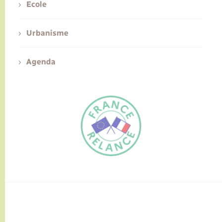
Ecole
Urbanisme
Agenda
FR
EN
Traduction du
DE
site automatisée