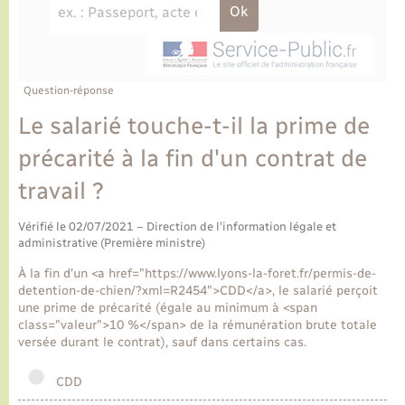
Ecole et cantine scolaire
Tourisme
CIDFF
Travaux - Autorisation d’occupation de l’espace
public
Ambulances
Permis de détention de chien
Transports scolaires
Bulletins d'informations communales
Etat-civil - Papiers - Citoyenneté
Recensement
Enfants – Jeunes
Aide à domicile
Le personnel municipal
Question-réponse
Logement - Urbanisme
Social
Le salarié touche-t-il la prime de
Comment venir à Lyons-la-Forêt
Loisirs
précarité à la fin d'un contrat de
travail ?
Plan interactif
Marchés de Lyons-la-Forêt
Vérifié le 02/07/2021 – Direction de l'information légale et
Présentation de la commune
administrative (Première ministre)
Nouvel habitant
À la fin d'un <a href="https://www.lyons-la-foret.fr/permis-de-
Histoire et patrimoine
detention-de-chien/?xml=R2454">CDD</a>, le salarié perçoit
Numérique et services - accompagnement
une prime de précarité (égale au minimum à <span
class="valeur">10 %</span> de la rémunération brute totale
L’intercommunalité
versée durant le contrat), sauf dans certains cas.
Organisation d’événement
CDD
Seniors