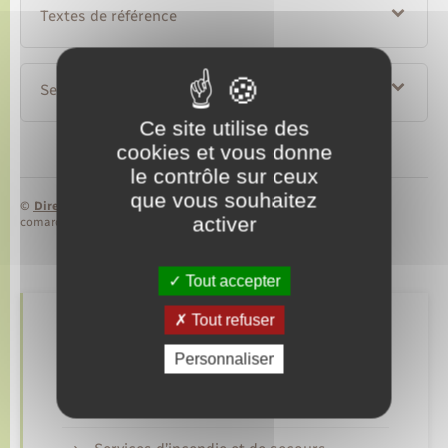
Textes de référence
Services en ligne et formulaires
Ce site utilise des
cookies et vous donne
le contrôle sur ceux
que vous souhaitez
©
Direction de l’information légale et administrative
activer
comarquage developpé par
baseo.io
Tout accepter
Tout refuser
Retrouvez aussi
Personnaliser
Gendarmerie