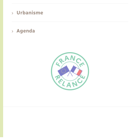
Urbanisme
Agenda
FR
EN
Traduction du
DE
site automatisée