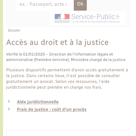
Ecole et cantine scolaire
Tourisme
CIDFF
Travaux - Autorisation d’occupation de l’espace
public
Ambulances
Permis de détention de chien
Transports scolaires
Bulletins d'informations communales
Etat-civil - Papiers - Citoyenneté
Recensement
Enfants – Jeunes
Aide à domicile
Le personnel municipal
Dossier
Logement - Urbanisme
Social
Accès au droit et à la justice
Comment venir à Lyons-la-Forêt
Loisirs
Vérifié le 01/01/2020 – Direction de l'information légale et
administrative (Première ministre), Ministère chargé de la justice
Plan interactif
Marchés de Lyons-la-Forêt
Plusieurs dispositifs permettent d'avoir accès gratuitement à
la justice. Dans certains lieux, il est possible de consulter
Présentation de la commune
gratuitement un avocat. Selon vos ressources, l'aide
Nouvel habitant
juridictionnelle peut prendre en charge vos frais.
Histoire et patrimoine
Numérique et services - accompagnement
Aide juridictionnelle
Frais de justice : coût d'un procès
L’intercommunalité
Organisation d’événement
Seniors