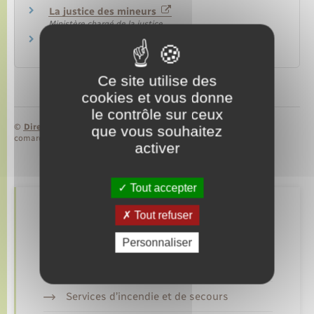
La justice des mineurs
Ministère chargé de la justice
Le recouvrement amiable des créances
Institut national de la consommation (INC)
Ce site utilise des
cookies et vous donne
le contrôle sur ceux
©
Direction de l’information légale et administrative
que vous souhaitez
comarquage developpé par
baseo.io
activer
Tout accepter
Retrouvez aussi
Tout refuser
Personnaliser
Gendarmerie
Services d’incendie et de secours