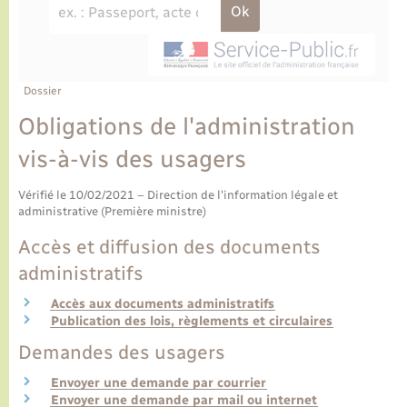
Ecole et cantine scolaire
Tourisme
CIDFF
Travaux - Autorisation d’occupation de l’espace
public
Ambulances
Permis de détention de chien
Transports scolaires
Bulletins d'informations communales
Etat-civil - Papiers - Citoyenneté
Recensement
Enfants – Jeunes
Aide à domicile
Le personnel municipal
Dossier
Logement - Urbanisme
Social
Obligations de l'administration
Comment venir à Lyons-la-Forêt
Loisirs
vis-à-vis des usagers
Plan interactif
Vérifié le 10/02/2021 – Direction de l'information légale et
Marchés de Lyons-la-Forêt
administrative (Première ministre)
Présentation de la commune
Accès et diffusion des documents
Nouvel habitant
administratifs
Histoire et patrimoine
Numérique et services - accompagnement
Accès aux documents administratifs
Publication des lois, règlements et circulaires
L’intercommunalité
Organisation d’événement
Demandes des usagers
Envoyer une demande par courrier
Seniors
Envoyer une demande par mail ou internet