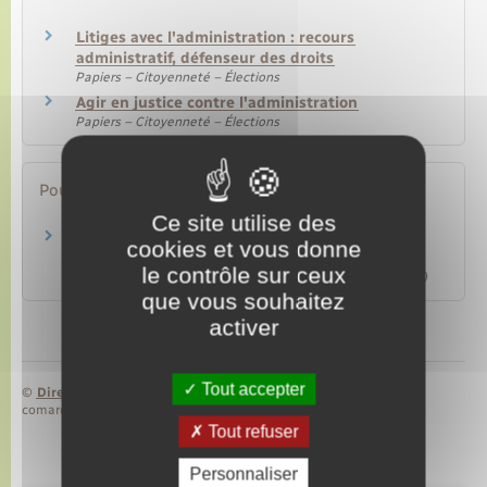
Litiges avec l'administration : recours
administratif, défenseur des droits
Papiers – Citoyenneté – Élections
Agir en justice contre l'administration
Papiers – Citoyenneté – Élections
Pour en savoir plus
Ce site utilise des
Communication d'un document administratif
cookies et vous donne
le contrôle sur ceux
Commission d'accès aux documents administratifs (Cada)
que vous souhaitez
activer
Tout accepter
©
Direction de l’information légale et administrative
comarquage developpé par
baseo.io
Tout refuser
Personnaliser