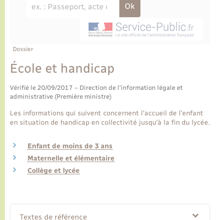
Ecole et cantine scolaire
Tourisme
CIDFF
Travaux - Autorisation d’occupation de l’espace
public
Ambulances
Permis de détention de chien
Transports scolaires
Bulletins d'informations communales
Etat-civil - Papiers - Citoyenneté
Recensement
Enfants – Jeunes
Aide à domicile
Le personnel municipal
Dossier
Logement - Urbanisme
Social
École et handicap
Comment venir à Lyons-la-Forêt
Loisirs
Vérifié le 20/09/2017 – Direction de l'information légale et
administrative (Première ministre)
Plan interactif
Marchés de Lyons-la-Forêt
Les informations qui suivent concernent l'accueil de l'enfant
en situation de handicap en collectivité jusqu'à la fin du lycée.
Présentation de la commune
Nouvel habitant
Enfant de moins de 3 ans
Histoire et patrimoine
Maternelle et élémentaire
Numérique et services - accompagnement
Collège et lycée
L’intercommunalité
Organisation d’événement
Seniors
Textes de référence