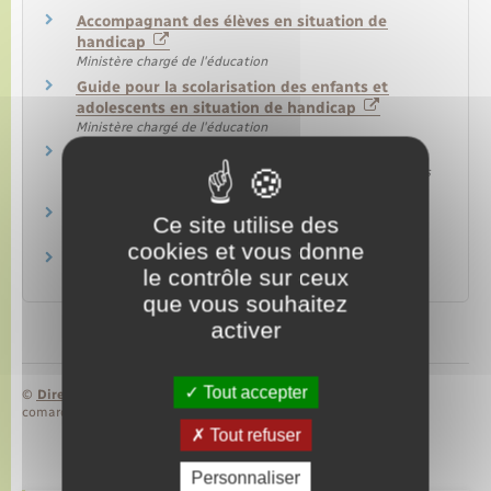
Accompagnant des élèves en situation de
handicap
Ministère chargé de l'éducation
Guide pour la scolarisation des enfants et
adolescents en situation de handicap
Ministère chargé de l'éducation
Formation et handicap
Office national d'information sur les enseignements et les
professions (Onisep)
Éducation prioritaire
Ce site utilise des
Ministère chargé de l'éducation
cookies et vous donne
Site de Cap école inclusive
le contrôle sur ceux
Ministère chargé de l'éducation
que vous souhaitez
activer
Tout accepter
©
Direction de l’information légale et administrative
comarquage developpé par
baseo.io
Tout refuser
Personnaliser