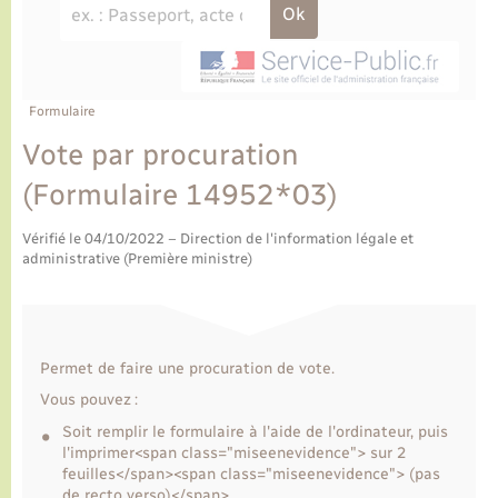
Ecole et cantine scolaire
Tourisme
CIDFF
Travaux - Autorisation d’occupation de l’espace
public
Ambulances
Permis de détention de chien
Transports scolaires
Bulletins d'informations communales
Etat-civil - Papiers - Citoyenneté
Recensement
Enfants – Jeunes
Aide à domicile
Le personnel municipal
Formulaire
Logement - Urbanisme
Social
Vote par procuration
Comment venir à Lyons-la-Forêt
Loisirs
(Formulaire 14952*03)
Plan interactif
Vérifié le 04/10/2022 – Direction de l'information légale et
Marchés de Lyons-la-Forêt
administrative (Première ministre)
Présentation de la commune
Nouvel habitant
Histoire et patrimoine
Numérique et services - accompagnement
Permet de faire une procuration de vote.
Vous pouvez :
L’intercommunalité
Organisation d’événement
Soit remplir le formulaire à l'aide de l'ordinateur, puis
l'imprimer<span class="miseenevidence"> sur 2
feuilles</span><span class="miseenevidence"> (pas
Seniors
de recto verso)</span>