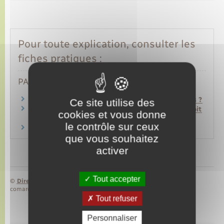
Pour toute explication, consulter les
fiches pratiques :
PARTICULIERS
Quelles sont les dates des prochaines élections ?
Ce site utilise des
Une personne détenue en prison a-t-elle le droit
cookies et vous donne
de voter ?
le contrôle sur ceux
Vote par procuration
que vous souhaitez
activer
Tout accepter
©
Direction de l’information légale et administrative
comarquage developpé par
baseo.io
Tout refuser
Personnaliser