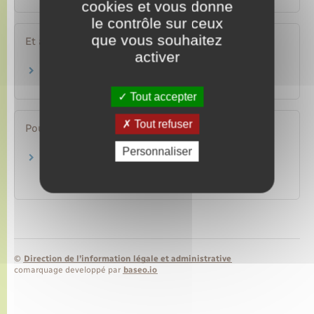
cookies et vous donne
le contrôle sur ceux
que vous souhaitez
Et aussi
activer
Autorisation de sortie du territoire (AST)
Étranger – Europe
Tout accepter
Tout refuser
Pour en savoir plus
Personnaliser
Consuls honoraires habilités à remettre les
cartes d'identité et les passeports
Legifrance
©
Direction de l’information légale et administrative
comarquage developpé par
baseo.io