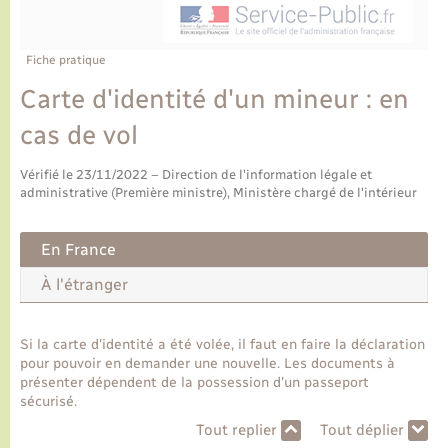
Ecole et cantine scolaire
Tourisme
CIDFF
Travaux - Autorisation d’occupation de l’espace
public
Ambulances
Permis de détention de chien
Transports scolaires
Bulletins d'informations communales
Etat-civil - Papiers - Citoyenneté
Recensement
Enfants – Jeunes
Fiche pratique
Aide à domicile
Carte d'identité d'un mineur : en
Le personnel municipal
Logement - Urbanisme
Social
cas de vol
Comment venir à Lyons-la-Forêt
Loisirs
Vérifié le 23/11/2022 – Direction de l'information légale et
administrative (Première ministre), Ministère chargé de l'intérieur
Plan interactif
Marchés de Lyons-la-Forêt
En France
Présentation de la commune
Nouvel habitant
À l'étranger
Histoire et patrimoine
Numérique et services - accompagnement
Si la carte d'identité a été volée, il faut en faire la déclaration
pour pouvoir en demander une nouvelle. Les documents à
L’intercommunalité
présenter dépendent de la possession d'un passeport
Organisation d’événement
sécurisé.
Tout replier
Tout déplier
Seniors