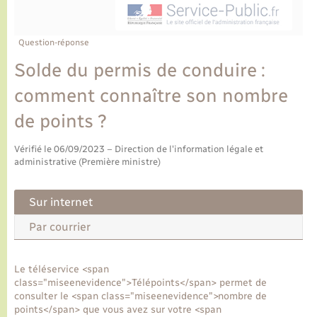
Ecole et cantine scolaire
Tourisme
CIDFF
Travaux - Autorisation d’occupation de l’espace
public
Ambulances
Permis de détention de chien
Transports scolaires
Bulletins d'informations communales
Etat-civil - Papiers - Citoyenneté
Recensement
Enfants – Jeunes
Question-réponse
Aide à domicile
Solde du permis de conduire :
Le personnel municipal
Logement - Urbanisme
Social
comment connaître son nombre
Comment venir à Lyons-la-Forêt
Loisirs
de points ?
Plan interactif
Vérifié le 06/09/2023 – Direction de l'information légale et
Marchés de Lyons-la-Forêt
administrative (Première ministre)
Présentation de la commune
Nouvel habitant
Sur internet
Histoire et patrimoine
Par courrier
Numérique et services - accompagnement
L’intercommunalité
Le téléservice <span
Organisation d’événement
class="miseenevidence">Télépoints</span> permet de
consulter le <span class="miseenevidence">nombre de
points</span> que vous avez sur votre <span
Seniors