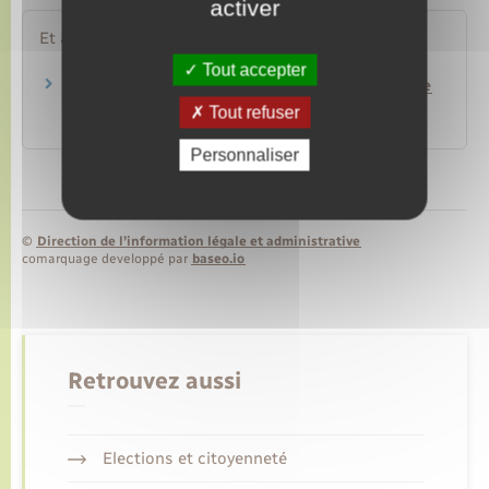
activer
Et aussi
Tout accepter
Vote d'un citoyen européen : quel justificatif de
domicile pour s'inscrire ?
Tout refuser
Papiers – Citoyenneté – Élections
Personnaliser
©
Direction de l’information légale et administrative
comarquage developpé par
baseo.io
Retrouvez aussi
Elections et citoyenneté