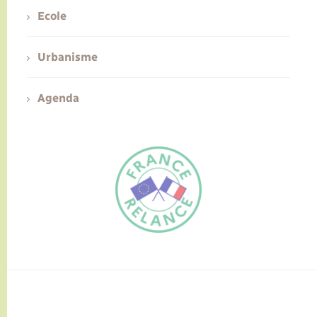
Ecole
Urbanisme
Agenda
FR
EN
Traduction du
DE
site automatisée