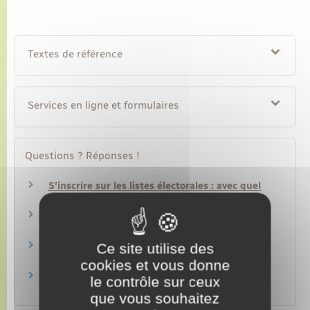
Textes de référence
Services en ligne et formulaires
Questions ? Réponses !
S'inscrire sur les listes électorales : avec quel
justificatif d'identité ?
S'inscrire sur une liste électorale consulaire :
quel justificatif de domicile ?
Ce site utilise des
Peut-on voter sans avoir signalé son
déménagement ?
cookies et vous donne
Sans domicile stable ou fixe (SDF) : comment
le contrôle sur ceux
obtenir une domiciliation ?
que vous souhaitez