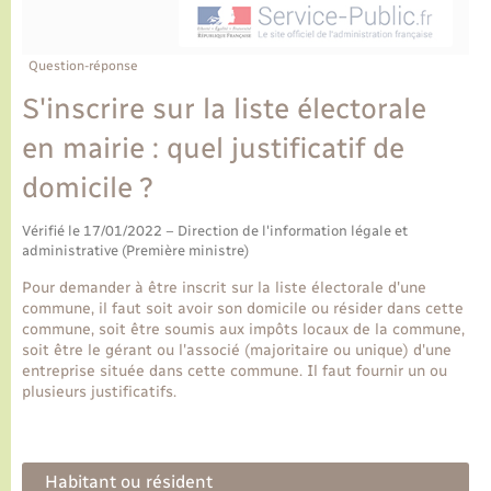
Ecole et cantine scolaire
Tourisme
CIDFF
Travaux - Autorisation d’occupation de l’espace
public
Ambulances
Permis de détention de chien
Transports scolaires
Bulletins d'informations communales
Etat-civil - Papiers - Citoyenneté
Recensement
Enfants – Jeunes
Question-réponse
Aide à domicile
S'inscrire sur la liste électorale
Le personnel municipal
Logement - Urbanisme
Social
en mairie : quel justificatif de
Comment venir à Lyons-la-Forêt
Loisirs
domicile ?
Plan interactif
Vérifié le 17/01/2022 – Direction de l'information légale et
Marchés de Lyons-la-Forêt
administrative (Première ministre)
Présentation de la commune
Pour demander à être inscrit sur la liste électorale d'une
Nouvel habitant
commune, il faut soit avoir son domicile ou résider dans cette
commune, soit être soumis aux impôts locaux de la commune,
Histoire et patrimoine
soit être le gérant ou l'associé (majoritaire ou unique) d'une
Numérique et services - accompagnement
entreprise située dans cette commune. Il faut fournir un ou
plusieurs justificatifs.
L’intercommunalité
Organisation d’événement
Habitant ou résident
Seniors