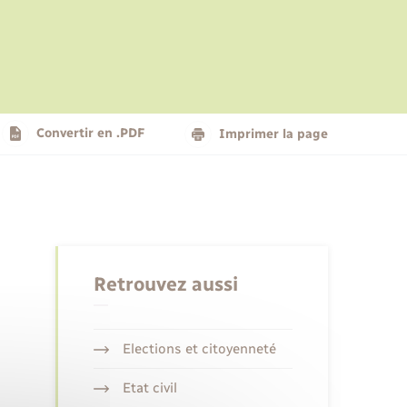
Le personnel municipal
Social
Logement - Urbanisme
Présentation de la commune
Convertir en .PDF
Imprimer la page
Nouvel habitant
Seniors
Retrouvez aussi
Elections et citoyenneté
Etat civil