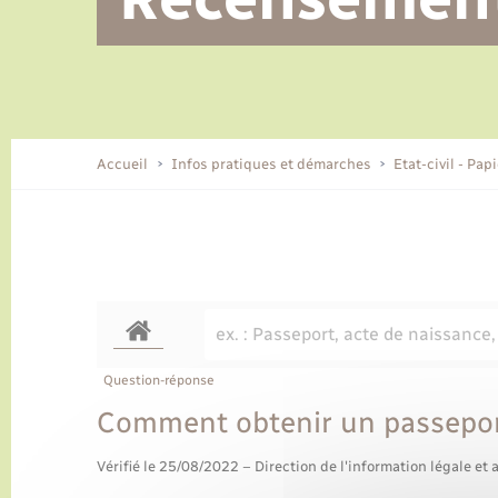
Alerte et informations aux
Location de 2 roues
Conseil municipal
Parrainage civil
Tourisme
Ecole et cantine scolaire
EHPAD local
populations
CIDFF
Travaux - Autorisation d’occupation
Eau - Assainissement
de l’espace public
Comment venir à Lyons-la-Forêt
Accueil
Infos pratiques et démarches
Etat-civil - Pap
Loisirs
Histoire et patrimoine
Numérique et services -
accompagnement
Transports
Question-réponse
Comment obtenir un passepor
Vérifié le 25/08/2022 – Direction de l'information légale et 