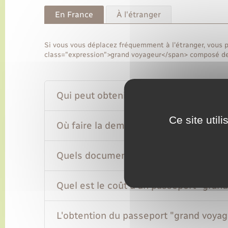
En France
À l'étranger
Si vous vous déplacez fréquemment à l'étranger, vous 
class="expression">grand voyageur</span> composé de 4
Qui peut obtenir un passeport "grand 
Ce site util
Où faire la demande de passeport "gr
Quels documents fournir pour un pass
Quel est le coût d'un passeport "gran
L'obtention du passeport "grand voyag