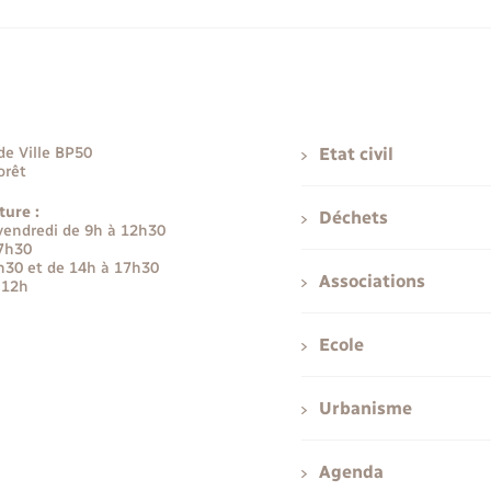
de Ville BP50
Etat civil
orêt
ture :
Déchets
 vendredi de 9h à 12h30
17h30
h30 et de 14h à 17h30
Associations
 12h
Ecole
Urbanisme
Agenda