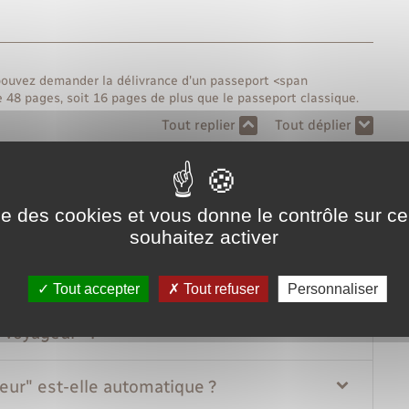
pouvez demander la délivrance d'un passeport <span
8 pages, soit 16 pages de plus que le passeport classique.
Tout replier
Tout déplier
voyageur" ?
ise des cookies et vous donne le contrôle sur 
and voyageur" ?
souhaitez activer
eport "grand voyageur" ?
Tout accepter
Tout refuser
Personnaliser
d voyageur" ?
eur" est-elle automatique ?