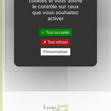
cookies et vous donne
le contrôle sur ceux
Retrouvez aussi
que vous souhaitez
activer
Elections et citoyenneté
Tout accepter
Etat civil
Tout refuser
Mariage – PACS
Personnaliser
Parrainage civil