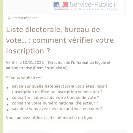
Ecole et cantine scolaire
Tourisme
CIDFF
Travaux - Autorisation d’occupation de l’espace
public
Ambulances
Permis de détention de chien
Transports scolaires
Bulletins d'informations communales
Etat-civil - Papiers - Citoyenneté
Recensement
Enfants – Jeunes
Question-réponse
Aide à domicile
Liste électorale, bureau de
Le personnel municipal
Logement - Urbanisme
Social
vote… : comment vérifier votre
Comment venir à Lyons-la-Forêt
Loisirs
inscription ?
Plan interactif
Vérifié le 10/01/2022 – Direction de l'information légale et
Marchés de Lyons-la-Forêt
administrative (Première ministre)
Présentation de la commune
Si vous souhaitez :
Nouvel habitant
savoir sur quelle liste électorale vous êtes inscrit
(inscription d'office ou inscription volontaire) ?
Histoire et patrimoine
Numérique et services - accompagnement
connaître l'adresse de votre bureau de vote ?
connaître votre numéro national d'électeur ?
savoir si vous avez des procurations en cours ?
L’intercommunalité
Organisation d’événement
Vous pouvez utiliser cette démarche en ligne :
Seniors