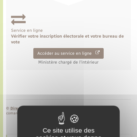
Transports
Service en ligne
Voirie et espace public
Vérifier votre inscription électorale et votre bureau de
vote
Accéder au service en ligne
Ministère chargé de l'intérieur
©
Direction de l’information légale et administrative
comarquage developpé par
baseo.io
Ce site utilise des