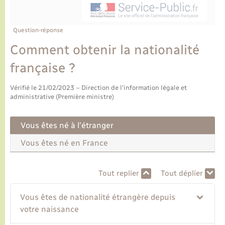
Ecole et cantine scolaire
Tourisme
CIDFF
Travaux - Autorisation d’occupation de l’espace
public
Ambulances
Permis de détention de chien
Transports scolaires
Bulletins d'informations communales
Etat-civil - Papiers - Citoyenneté
Recensement
Enfants – Jeunes
Question-réponse
Aide à domicile
Comment obtenir la nationalité
Le personnel municipal
Logement - Urbanisme
Social
française ?
Comment venir à Lyons-la-Forêt
Loisirs
Vérifié le 21/02/2023 – Direction de l'information légale et
administrative (Première ministre)
Plan interactif
Marchés de Lyons-la-Forêt
Vous êtes né à l'étranger
Présentation de la commune
Nouvel habitant
Vous êtes né en France
Histoire et patrimoine
Numérique et services - accompagnement
Tout replier
Tout déplier
L’intercommunalité
Organisation d’événement
Vous êtes de nationalité étrangère depuis
votre naissance
Seniors