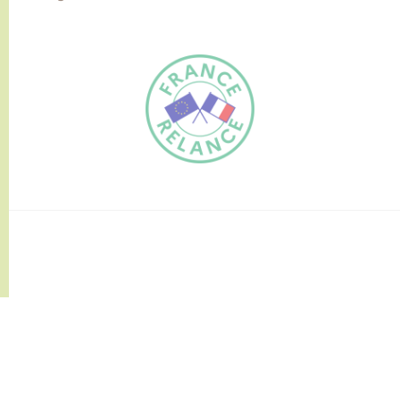
FR
EN
Traduction du
DE
site automatisée