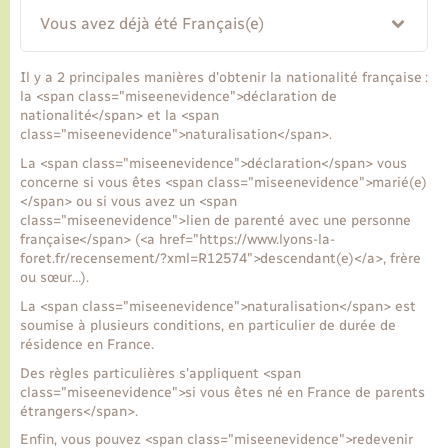
Vous avez déjà été Français(e)
Transports
Il y a 2 principales manières d'obtenir la nationalité française :
la <span class="miseenevidence">déclaration de
Voirie et espace public
nationalité</span> et la <span
class="miseenevidence">naturalisation</span>.
La <span class="miseenevidence">déclaration</span> vous
concerne si vous êtes <span class="miseenevidence">marié(e)
</span> ou si vous avez un <span
class="miseenevidence">lien de parenté avec une personne
française</span> (<a href="https://www.lyons-la-
foret.fr/recensement/?xml=R12574">descendant(e)</a>, frère
ou sœur…).
La <span class="miseenevidence">naturalisation</span> est
soumise à plusieurs conditions, en particulier de durée de
résidence en France.
Des règles particulières s'appliquent <span
class="miseenevidence">si vous êtes né en France de parents
étrangers</span>.
Enfin, vous pouvez <span class="miseenevidence">redevenir