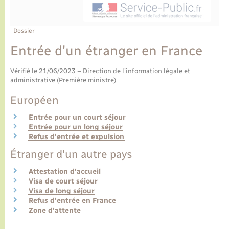
Ecole et cantine scolaire
Tourisme
CIDFF
Travaux - Autorisation d’occupation de l’espace
public
Ambulances
Permis de détention de chien
Transports scolaires
Bulletins d'informations communales
Etat-civil - Papiers - Citoyenneté
Recensement
Enfants – Jeunes
Dossier
Aide à domicile
Entrée d'un étranger en France
Le personnel municipal
Logement - Urbanisme
Social
Vérifié le 21/06/2023 – Direction de l'information légale et
Comment venir à Lyons-la-Forêt
administrative (Première ministre)
Loisirs
Européen
Plan interactif
Marchés de Lyons-la-Forêt
Entrée pour un court séjour
Entrée pour un long séjour
Présentation de la commune
Refus d'entrée et expulsion
Nouvel habitant
Étranger d'un autre pays
Histoire et patrimoine
Numérique et services - accompagnement
Attestation d'accueil
Visa de court séjour
L’intercommunalité
Visa de long séjour
Organisation d’événement
Refus d'entrée en France
Zone d'attente
Seniors