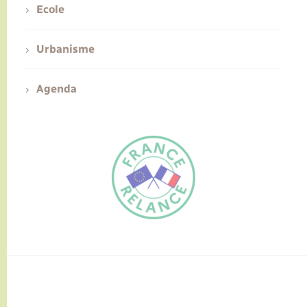
Ecole
Urbanisme
Agenda
FR
EN
Traduction du
DE
site automatisée