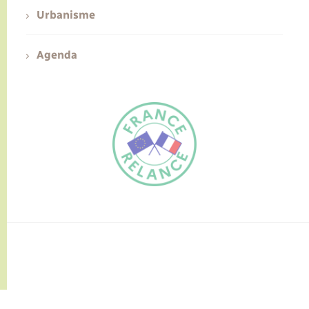
Urbanisme
Agenda
FR
EN
Traduction du
DE
site automatisée