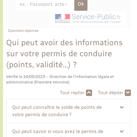
Ecole et cantine scolaire
Tourisme
CIDFF
Travaux - Autorisation d’occupation de l’espace
public
Ambulances
Permis de détention de chien
Transports scolaires
Bulletins d'informations communales
Etat-civil - Papiers - Citoyenneté
Recensement
Enfants – Jeunes
Aide à domicile
Le personnel municipal
Question-réponse
Logement - Urbanisme
Social
Qui peut avoir des informations
Comment venir à Lyons-la-Forêt
Loisirs
sur votre permis de conduire
(points, validité…) ?
Plan interactif
Marchés de Lyons-la-Forêt
Vérifié le 24/05/2023 – Direction de l'information légale et
Présentation de la commune
administrative (Première ministre)
Nouvel habitant
Tout replier
Tout déplier
Histoire et patrimoine
Numérique et services - accompagnement
Qui peut connaître le solde de points de
L’intercommunalité
votre permis de conduire ?
Organisation d’événement
Qui peut savoir si vous avez le permis de
Seniors