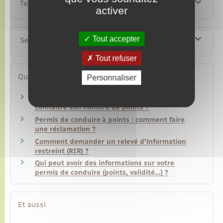
Textes de référence
activer
Tout accepter
Services en ligne et formulaires
Tout refuser
Questions ? Réponses !
Personnaliser
Solde du permis de conduire : comment
connaître son nombre de points ?
Permis de conduire à points : comment faire
une réclamation ?
Comment demander un relevé d'information
restreint (RIR) ?
Qui peut avoir des informations sur votre
permis de conduire (points, validité…) ?
Et aussi