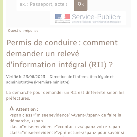
Ecole et cantine scolaire
Tourisme
CIDFF
Travaux - Autorisation d’occupation de l’espace
public
Ambulances
Permis de détention de chien
Transports scolaires
Bulletins d'informations communales
Etat-civil - Papiers - Citoyenneté
Recensement
Enfants – Jeunes
Aide à domicile
Le personnel municipal
Question-réponse
Logement - Urbanisme
Social
Permis de conduire : comment
Comment venir à Lyons-la-Forêt
Loisirs
demander un relevé
d'information intégral (RII) ?
Plan interactif
Marchés de Lyons-la-Forêt
Vérifié le 23/06/2023 – Direction de l'information légale et
Présentation de la commune
administrative (Première ministre)
Nouvel habitant
La démarche pour demander un RII est différente selon les
Histoire et patrimoine
préfectures.
Numérique et services - accompagnement
Attention :
L’intercommunalité
<span class="miseenevidence">Avant</span> de faire la
Organisation d’événement
démarche, <span
class="miseenevidence">contactez</span> votre <span
class="miseenevidence">préfecture</span> pour savoir si
Seniors