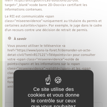
href="https://ants.gouv.fr/Les-solutions/2D-Doc"
target="_blank">code barre 2D-Doc</a> certifiant les
informations contenues.
Le RII est communicable <span
class="miseenevidence">uniquement au titulaire du permis et
certaines autorités</span>. Par exemple, le juge dans le cadre
d'un recours contre une décision de retrait de permis.
À savoir
Vous pouvez utiliser le téléservice <a
href="https://www.lyons-la-foret.fr/demander-un-acte-
detat-civil/?xml=R17121">Télépoints</a> pour consulter
votre <span class="miseenevidence">solde de
points</span> et les informations sur la <span
class="miseenevidence">validité</span> et les <span
class="miseenevidence">catégories</span> de votre
permis de conduire (<a href="https://www.lyons-la-
foret.fr/demander-un-acte-detat-civil/?
xml=F34789">relevé d'information restreint</a>).
Ce site utilise des
cookies et vous donne
le contrôle sur ceux
que vous souhaitez