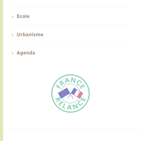
Ecole
Urbanisme
Agenda
FR
EN
Traduction du
DE
site automatisée