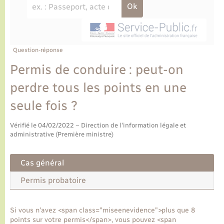
Ecole et cantine scolaire
Tourisme
CIDFF
Travaux - Autorisation d’occupation de l’espace
public
Ambulances
Permis de détention de chien
Transports scolaires
Bulletins d'informations communales
Etat-civil - Papiers - Citoyenneté
Recensement
Enfants – Jeunes
Aide à domicile
Le personnel municipal
Question-réponse
Logement - Urbanisme
Social
Permis de conduire : peut-on
Comment venir à Lyons-la-Forêt
Loisirs
perdre tous les points en une
seule fois ?
Plan interactif
Marchés de Lyons-la-Forêt
Vérifié le 04/02/2022 – Direction de l'information légale et
Présentation de la commune
administrative (Première ministre)
Nouvel habitant
Histoire et patrimoine
Cas général
Numérique et services - accompagnement
Permis probatoire
L’intercommunalité
Organisation d’événement
Si vous n'avez <span class="miseenevidence">plus que 8
points sur votre permis</span>, vous pouvez <span
Seniors