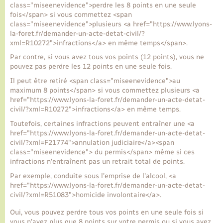
class="miseenevidence">perdre les 8 points en une seule
fois</span> si vous commettez <span
class="miseenevidence">plusieurs <a href="https://www.lyons-
Transports
la-foret.fr/demander-un-acte-detat-civil/?
xml=R10272">infractions</a> en même temps</span>.
Voirie et espace public
Par contre, si vous avez tous vos points (12 points), vous ne
pouvez pas perdre les 12 points en une seule fois.
Il peut être retiré <span class="miseenevidence">au
maximum 8 points</span> si vous commettez plusieurs <a
href="https://www.lyons-la-foret.fr/demander-un-acte-detat-
civil/?xml=R10272">infractions</a> en même temps.
Toutefois, certaines infractions peuvent entraîner une <a
href="https://www.lyons-la-foret.fr/demander-un-acte-detat-
civil/?xml=F21774">annulation judiciaire</a><span
class="miseenevidence"> du permis</span> même si ces
infractions n'entraînent pas un retrait total de points.
Par exemple, conduite sous l'emprise de l'alcool, <a
href="https://www.lyons-la-foret.fr/demander-un-acte-detat-
civil/?xml=R51083">homicide involontaire</a>.
Oui, vous pouvez perdre tous vos points en une seule fois si
vous n'avez plus que 8 points sur votre permis ou si vous avez