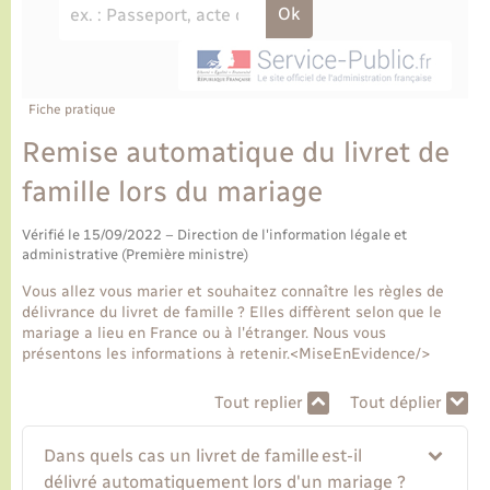
Ecole et cantine scolaire
Tourisme
CIDFF
Travaux - Autorisation d’occupation de l’espace
public
Ambulances
Permis de détention de chien
Transports scolaires
Bulletins d'informations communales
Etat-civil - Papiers - Citoyenneté
Recensement
Enfants – Jeunes
Aide à domicile
Le personnel municipal
Fiche pratique
Logement - Urbanisme
Social
Remise automatique du livret de
Comment venir à Lyons-la-Forêt
Loisirs
famille lors du mariage
Plan interactif
Vérifié le 15/09/2022 – Direction de l'information légale et
Marchés de Lyons-la-Forêt
administrative (Première ministre)
Présentation de la commune
Vous allez vous marier et souhaitez connaître les règles de
Nouvel habitant
délivrance du livret de famille ? Elles diffèrent selon que le
mariage a lieu en France ou à l'étranger. Nous vous
Histoire et patrimoine
présentons les informations à retenir.<MiseEnEvidence/>
Numérique et services - accompagnement
Tout replier
Tout déplier
L’intercommunalité
Organisation d’événement
Dans quels cas un livret de famille est-il
Seniors
délivré automatiquement lors d'un mariage ?