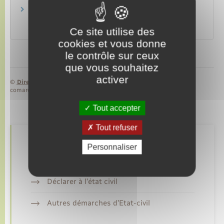
Demande d'un second livret de famille en cas
de séparation
Papiers – Citoyenneté – Élections
Ce site utilise des
cookies et vous donne
le contrôle sur ceux
que vous souhaitez
activer
©
Direction de l’information légale et administrative
comarquage developpé par
baseo.io
Tout accepter
Tout refuser
Retrouvez aussi
Personnaliser
Déclarer à l’état civil
Autres démarches d’Etat-civil