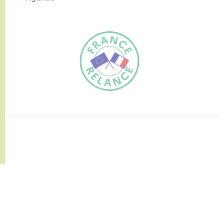
FR
EN
Traduction du
DE
site automatisée