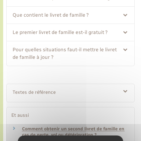
Que contient le livret de famille ?
Transports
Le premier livret de famille est-il gratuit ?
Voirie et espace public
Pour quelles situations faut-il mettre le livret
de famille à jour ?
Textes de référence
Et aussi
Comment obtenir un second livret de famille en
cas de perte, vol ou détérioration ?
Papiers – Citoyenneté – Élections