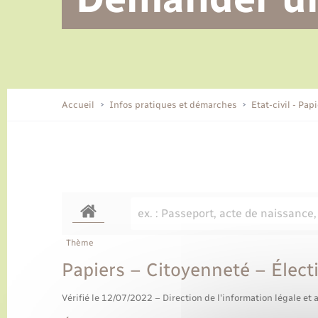
Alerte et informations aux
Location de 2 roues
Conseil municipal
Parrainage civil
Tourisme
Ecole et cantine scolaire
EHPAD local
populations
CIDFF
Travaux - Autorisation d’occupation
Eau - Assainissement
de l’espace public
Comment venir à Lyons-la-Forêt
Accueil
Infos pratiques et démarches
Etat-civil - Pap
Loisirs
Histoire et patrimoine
Numérique et services -
accompagnement
Transports
Thème
Papiers – Citoyenneté – Élect
Vérifié le 12/07/2022 – Direction de l'information légale et 