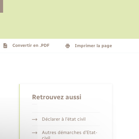
Le personnel municipal
Social
Logement - Urbanisme
Présentation de la commune
Convertir en .PDF
Imprimer la page
Nouvel habitant
Seniors
Retrouvez aussi
Déclarer à l’état civil
Autres démarches d’Etat-
civil