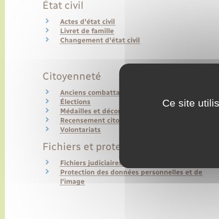
État civil
Actes d'état civil
Livret de famille
Changement d'état civil
Citoyenneté
Anciens combattants
Ce site util
Élections
Médailles et décorations officielles
Recensement citoyen, JDC et Service national
Volontariats
Fichiers et protection de la vie privée
Fichiers judiciaires et de police judiciaire
Protection des données personnelles et de
l'image