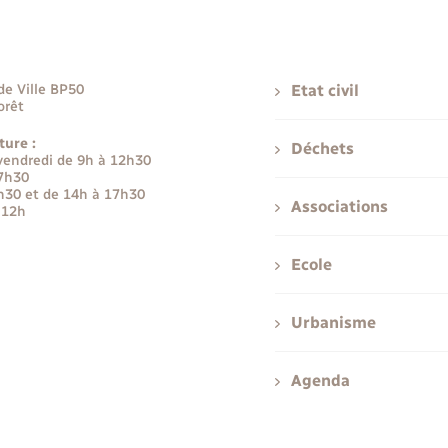
de Ville BP50
Etat civil
orêt
ture :
Déchets
 vendredi de 9h à 12h30
17h30
h30 et de 14h à 17h30
Associations
 12h
Ecole
Urbanisme
Agenda