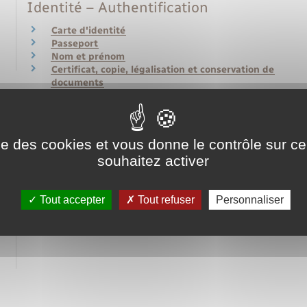
Identité – Authentification
Carte d'identité
Passeport
Nom et prénom
Certificat, copie, légalisation et conservation de
documents
Relations avec l'administration
Obligations de l'administration
ise des cookies et vous donne le contrôle sur 
Recours administratif, défenseur des droits, …
Agir en justice contre l'administration
souhaitez activer
Mesures contraignantes de l'administration
Tout accepter
Tout refuser
Personnaliser