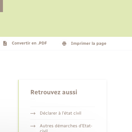
Le personnel municipal
Social
Logement - Urbanisme
Présentation de la commune
Convertir en .PDF
Imprimer la page
Nouvel habitant
Seniors
Retrouvez aussi
Déclarer à l’état civil
Autres démarches d’Etat-
civil