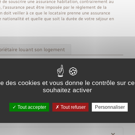
é de souscrire une assurance habitation, contrairement au
é, l'assurance peut être imposée par le règlement de la
n doit veiller à ce que le locataire prenne une assurance
e nationalité et quelle que soit la durée de votre séjour en
priétaire louant son logement
Tout replier
Tout déplier
ise des cookies et vous donne le contrôle sur 
souhaitez activer
 habitation
Tout accepter
Tout refuser
Personnaliser