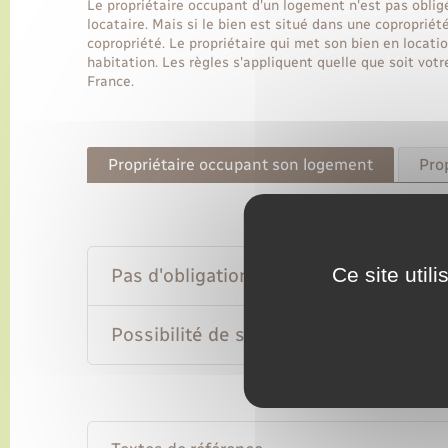
Le propriétaire occupant d'un logement n'est pas oblig
locataire. Mais si le bien est situé dans une copropriét
copropriété. Le propriétaire qui met son bien en locatio
habitation. Les règles s'appliquent quelle que soit votr
France.
Propriétaire occupant son logement
Pro
Ce site util
Pas d'obligation d'assurance
Possibilité de souscrire une assurance