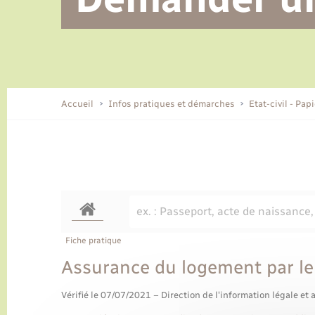
Alerte et informations aux
Location de 2 roues
Conseil municipal
Parrainage civil
Tourisme
Ecole et cantine scolaire
EHPAD local
populations
CIDFF
Travaux - Autorisation d’occupation
Eau - Assainissement
de l’espace public
Comment venir à Lyons-la-Forêt
Accueil
Infos pratiques et démarches
Etat-civil - Pap
Loisirs
Histoire et patrimoine
Numérique et services -
accompagnement
Transports
Fiche pratique
Assurance du logement par le 
Vérifié le 07/07/2021 – Direction de l'information légale et 