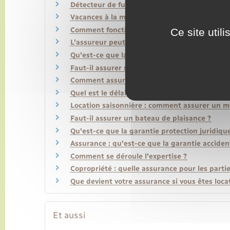
Détecteur de fumée : l'assureur peut-il vous 
Vacances à la montagne : faut-il souscrire un
Comment fonctionne la franchise en matière 
Ce site util
L'assureur peut-il résilier un contrat assuran
Qu'est-ce que la garantie responsabilité civile
Faut-il assurer ses appareils portables (télép
Comment assurer un échange de logement et 
Quel est le délai de prescription en matière 
Location saisonnière : comment assurer un m
Faut-il assurer un bateau de plaisance ?
Qu'est-ce que la garantie protection juridiqu
Assurance : qu'est-ce que la garantie accident
Comment se déroule l'expertise ?
Copropriété : quelle assurance pour les part
Que devient votre assurance si vous êtes loc
Et aussi