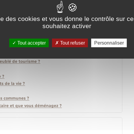
sanctionner en cas d'absence ?
e assurance spécifique ?
d'assurance habitation ?
ise des cookies et vous donne le contrôle sur 
ce habitation après un sinistre ?
souhaitez activer
 ?
hone, tablette, ordinateur…) ?
Tout accepter
Tout refuser
Personnaliser
la pratique du "home sitting" ?
d'assurance habitation?
eublé de tourisme ?
e ?
s de la vie ?
ies communes ?
ataire et que vous déménagez ?