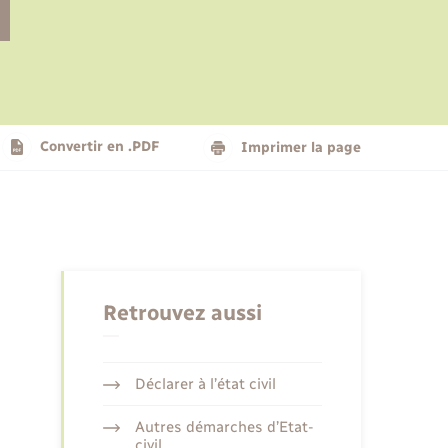
Le personnel municipal
Social
Logement - Urbanisme
Présentation de la commune
Convertir en .PDF
Imprimer la page
Nouvel habitant
Seniors
Retrouvez aussi
Déclarer à l’état civil
Autres démarches d’Etat-
civil