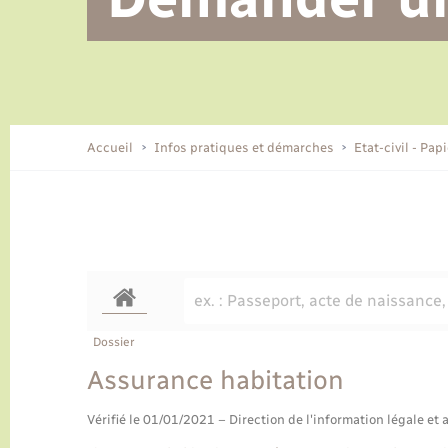
Alerte et informations aux
Location de 2 roues
Conseil municipal
Parrainage civil
Tourisme
Ecole et cantine scolaire
EHPAD local
populations
CIDFF
Travaux - Autorisation d’occupation
Eau - Assainissement
de l’espace public
Comment venir à Lyons-la-Forêt
Accueil
Infos pratiques et démarches
Etat-civil - Pap
Loisirs
Histoire et patrimoine
Numérique et services -
accompagnement
Transports
Dossier
Assurance habitation
Vérifié le 01/01/2021 – Direction de l'information légale et 