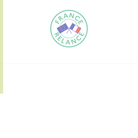
FR
EN
Traduction du
DE
site automatisée