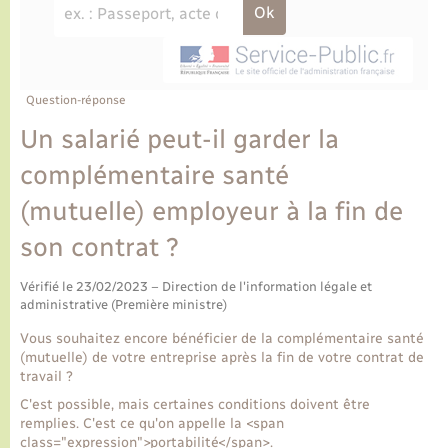
Ecole et cantine scolaire
Tourisme
CIDFF
Travaux - Autorisation d’occupation de l’espace
public
Ambulances
Permis de détention de chien
Transports scolaires
Bulletins d'informations communales
Etat-civil - Papiers - Citoyenneté
Recensement
Enfants – Jeunes
Aide à domicile
Le personnel municipal
Question-réponse
Logement - Urbanisme
Social
Un salarié peut-il garder la
Comment venir à Lyons-la-Forêt
Loisirs
complémentaire santé
(mutuelle) employeur à la fin de
Plan interactif
Marchés de Lyons-la-Forêt
son contrat ?
Présentation de la commune
Nouvel habitant
Vérifié le 23/02/2023 – Direction de l'information légale et
administrative (Première ministre)
Histoire et patrimoine
Numérique et services - accompagnement
Vous souhaitez encore bénéficier de la complémentaire santé
(mutuelle) de votre entreprise après la fin de votre contrat de
L’intercommunalité
travail ?
Organisation d’événement
C'est possible, mais certaines conditions doivent être
remplies. C'est ce qu'on appelle la <span
Seniors
class="expression">portabilité</span>.