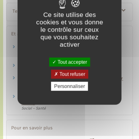
Textes de référence
Ce site utilise des
cookies et vous donne
le contrôle sur ceux
Et aussi
que vous souhaitez
activer
Rupture du contrat de travail dans le secteur
privé
Travail – Formation
Tout accepter
Licenciement économique
Travail – Formation
Tout refuser
Licenciement d'un salarié du secteur privé pour
motif personnel
Personnaliser
Travail – Formation
Complémentaire santé d'entreprise (mutuelle
santé)
Social – Santé
Pour en savoir plus