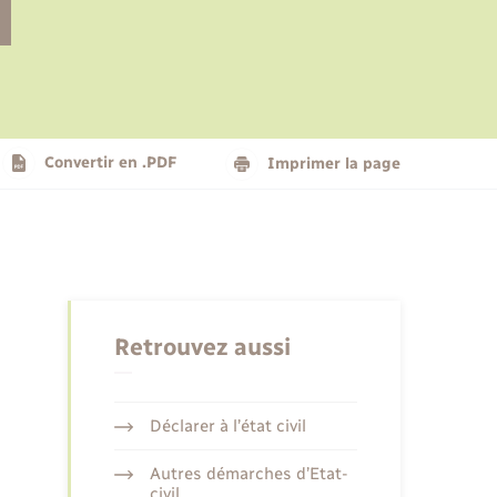
Le personnel municipal
Social
Logement - Urbanisme
Présentation de la commune
Convertir en .PDF
Imprimer la page
Nouvel habitant
Seniors
Retrouvez aussi
Déclarer à l’état civil
Autres démarches d’Etat-
civil