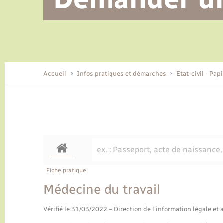
Alerte et informations aux
Location de 2 roues
Conseil municipal
Parrainage civil
Tourisme
Ecole et cantine scolaire
EHPAD local
populations
CIDFF
Travaux - Autorisation d’occupation
Eau - Assainissement
de l’espace public
Comment venir à Lyons-la-Forêt
Accueil
Infos pratiques et démarches
Etat-civil - Pap
Loisirs
Histoire et patrimoine
Numérique et services -
accompagnement
Transports
Fiche pratique
Médecine du travail
Vérifié le 31/03/2022 – Direction de l'information légale et 