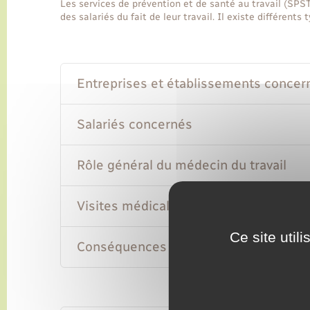
Les services de prévention et de santé au travail (SPST
des salariés du fait de leur travail. Il existe différents
Entreprises et établissements concer
Salariés concernés
Rôle général du médecin du travail
Visites médicales
Ce site util
Conséquences des visites médicales