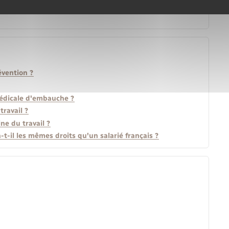
évention ?
 médicale d'embauche ?
travail ?
ine du travail ?
t-il les mêmes droits qu'un salarié français ?