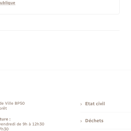
publique
de Ville BP50
Etat civil
orêt
ture :
Déchets
 vendredi de 9h à 12h30
17h30