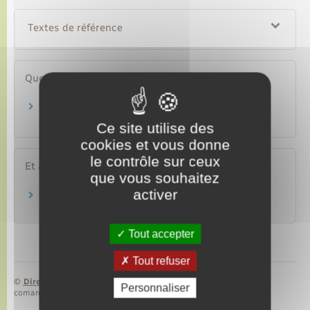
Textes de référence
Questions ? Réponses !
Médecine du travail : qu'est-ce que le suivi
individuel renforcé ?
Ce site utilise des
cookies et vous donne
le contrôle sur ceux
Et aussi
que vous souhaitez
activer
Médecine du travail
Travail – Formation
Tout accepter
Tout refuser
©
Direction de l’information légale et administrative
Personnaliser
comarquage developpé par
baseo.io