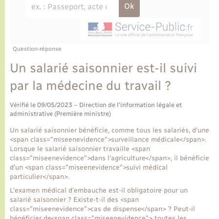
Ecole et cantine scolaire
Tourisme
CIDFF
Travaux - Autorisation d’occupation de l’espace
public
Ambulances
Permis de détention de chien
Transports scolaires
Bulletins d'informations communales
Etat-civil - Papiers - Citoyenneté
Recensement
Enfants – Jeunes
Aide à domicile
Le personnel municipal
Question-réponse
Logement - Urbanisme
Social
Un salarié saisonnier est-il suivi
Comment venir à Lyons-la-Forêt
Loisirs
par la médecine du travail ?
Plan interactif
Vérifié le 09/05/2023 – Direction de l'information légale et
Marchés de Lyons-la-Forêt
administrative (Première ministre)
Présentation de la commune
Un salarié saisonnier bénéficie, comme tous les salariés, d'une
Nouvel habitant
<span class="miseenevidence">surveillance médicale</span>.
Lorsque le salarié saisonnier travaille <span
Histoire et patrimoine
class="miseenevidence">dans l'agriculture</span>, il bénéficie
Numérique et services - accompagnement
d'un <span class="miseenevidence">suivi médical
particulier</span>.
L’intercommunalité
Organisation d’événement
L'examen médical d'embauche est-il obligatoire pour un
salarié saisonnier ? Existe-t-il des <span
class="miseenevidence">cas de dispense</span> ? Peut-il
Seniors
bénéficier de<span class="miseenevidence"> toutes les