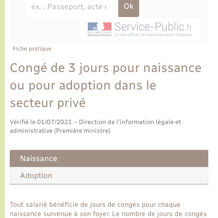
Ecole et cantine scolaire
Tourisme
CIDFF
Travaux - Autorisation d’occupation de l’espace
public
Ambulances
Permis de détention de chien
Transports scolaires
Bulletins d'informations communales
Etat-civil - Papiers - Citoyenneté
Recensement
Enfants – Jeunes
Aide à domicile
Le personnel municipal
Fiche pratique
Logement - Urbanisme
Social
Congé de 3 jours pour naissance
Comment venir à Lyons-la-Forêt
Loisirs
ou pour adoption dans le
secteur privé
Plan interactif
Marchés de Lyons-la-Forêt
Vérifié le 01/07/2021 – Direction de l'information légale et
Présentation de la commune
administrative (Première ministre)
Nouvel habitant
Histoire et patrimoine
Naissance
Numérique et services - accompagnement
Adoption
L’intercommunalité
Organisation d’événement
Tout salarié bénéficie de jours de congés pour chaque
naissance survenue à son foyer. Le nombre de jours de congés
Seniors