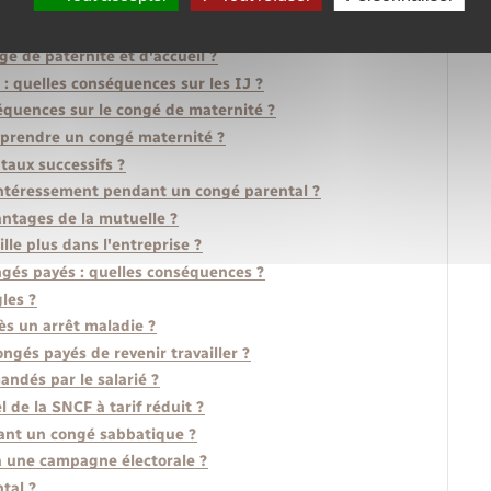
elles sont les règles ?
yés ?
é de paternité et d'accueil ?
: quelles conséquences sur les IJ ?
équences sur le congé de maternité ?
 prendre un congé maternité ?
taux successifs ?
à l'intéressement pendant un congé parental ?
antages de la mutuelle ?
lle plus dans l'entreprise ?
ngés payés : quelles conséquences ?
les ?
s un arrêt maladie ?
ngés payés de revenir travailler ?
ndés par le salarié ?
de la SNCF à tarif réduit ?
dant un congé sabbatique ?
 à une campagne électorale ?
tal ?