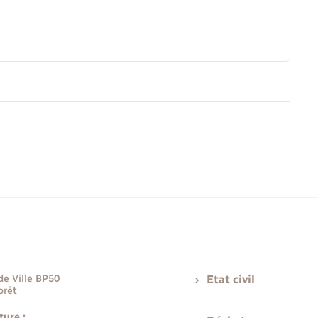
de Ville BP50
Etat civil
orêt
ture :