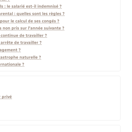
: le salarié est-il indemnisé ?
ental : quelles sont les règles ?
pour le calcul de ses congés ?
s non pris sur l'année suivante ?
 continue de travailler ?
 arrête de travailler ?
nagement ?
atastrophe naturelle ?
rnationale ?
 privé