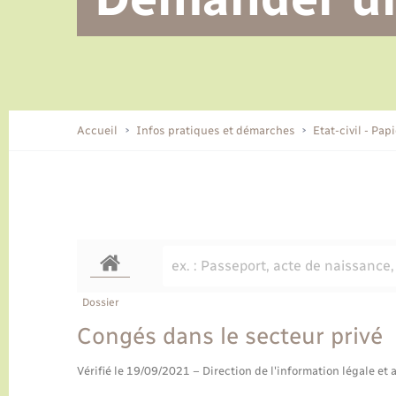
Alerte et informations aux
Location de 2 roues
Conseil municipal
Parrainage civil
Tourisme
Ecole et cantine scolaire
EHPAD local
populations
CIDFF
Travaux - Autorisation d’occupation
Eau - Assainissement
de l’espace public
Comment venir à Lyons-la-Forêt
Accueil
Infos pratiques et démarches
Etat-civil - Pap
Loisirs
Histoire et patrimoine
Numérique et services -
accompagnement
Transports
Dossier
Congés dans le secteur privé
Vérifié le 19/09/2021 – Direction de l'information légale et 