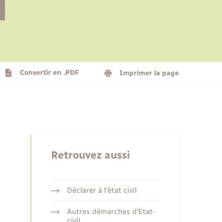
Le personnel municipal
Social
Logement - Urbanisme
Présentation de la commune
Convertir en .PDF
Imprimer la page
Nouvel habitant
Seniors
Retrouvez aussi
Déclarer à l’état civil
Autres démarches d’Etat-
civil