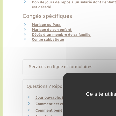
Don de jours de repos à un salarié dont l'enfant
est décédé
Congés spécifiques
Mariage ou Pacs
Mariage de son enfant
Décès d'un membre de sa famille
Congé sabbatique
Services en ligne et formulaires
Questions ? Réponses !
Ce site util
Jour ouvrable, jour ouvré, jour franc, jour cal
Comment est calculée l'indemnité de congés p
Comment bénéficier d'un congé sans solde ?