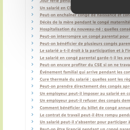
Jour férié pendant les congés d'un salarié : qu
Un salarié en CDD a-t-il droit à des congés pa
Peut-on enchaîner congé de naissance et cong
Décès de la mère pendant le congé maternité 
Hospitalisation du nouveau-né : quelles cons
Peut-on interrompre un congé parental pour
Peut-on bénéficier de plusieurs congés paren
Le salarié a-t-il droit à la participation et 
Le salarié en congé parental garde-t-il les av
Peut-on encore profiter du CSE si on ne travai
Événement familial qui arrive pendant les co
Cure thermale du salarié : quelles sont les règ
Peut-on prendre directement des congés aprè
Un employeur peut-il imposer au salarié en co
Un employeur peut-il refuser des congés dema
Comment bénéficier du billet de congé annuel 
Le contrat de travail peut-il être rompu pen
Un salarié peut-il s'absenter pour participer
Peut-on être licencié pendant un congé paren