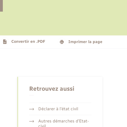
Le personnel municipal
Social
Logement - Urbanisme
Présentation de la commune
Convertir en .PDF
Imprimer la page
Nouvel habitant
Seniors
Retrouvez aussi
Déclarer à l’état civil
Autres démarches d’Etat-
civil