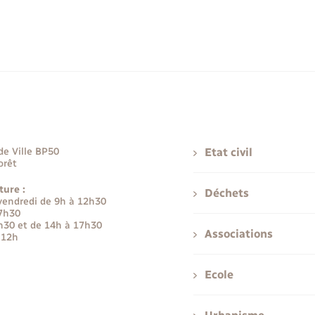
de Ville BP50
Etat civil
orêt
ture :
Déchets
 vendredi de 9h à 12h30
17h30
h30 et de 14h à 17h30
Associations
 12h
Ecole