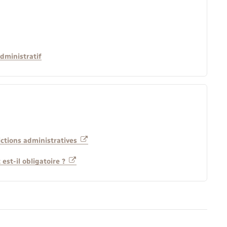
dministratif
ictions administratives
 est-il obligatoire ?