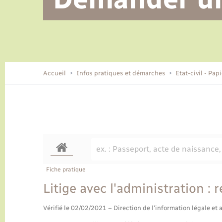
Alerte et informations aux
Location de 2 roues
Conseil municipal
Parrainage civil
Tourisme
Ecole et cantine scolaire
EHPAD local
populations
CIDFF
Travaux - Autorisation d’occupation
Eau - Assainissement
de l’espace public
Comment venir à Lyons-la-Forêt
Accueil
Infos pratiques et démarches
Etat-civil - Pap
Loisirs
Histoire et patrimoine
Numérique et services -
accompagnement
Transports
Fiche pratique
Litige avec l'administration : 
Vérifié le 02/02/2021 – Direction de l'information légale et 