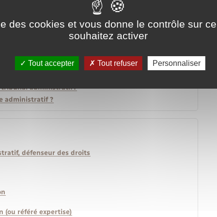
ise des cookies et vous donne le contrôle sur 
souhaitez activer
Tout accepter
Tout refuser
Personnaliser
 tribunal administratif?
 administratif ?
stratif, défenseur des droits
on
n (ou référé expertise)