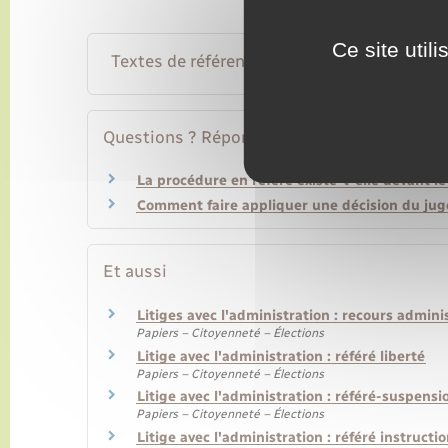
Ce site util
Textes de référence
Questions ? Réponses !
La procédure en référé existe-t-elle devant le
Comment faire appliquer une décision du juge
Et aussi
Litiges avec l'administration : recours admini
Papiers – Citoyenneté – Élections
Litige avec l'administration : référé liberté
Papiers – Citoyenneté – Élections
Litige avec l'administration : référé-suspensi
Papiers – Citoyenneté – Élections
Litige avec l'administration : référé instructio